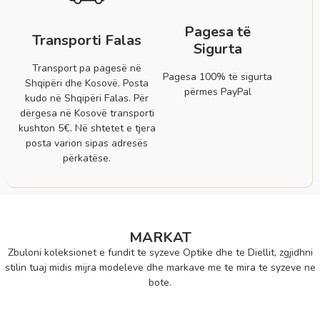
Pagesa të
Transporti Falas
Sigurta
Transport pa pagesë në
Pagesa 100% të sigurta
Shqipëri dhe Kosovë. Posta
përmes PayPal
kudo në Shqipëri Falas. Për
dërgesa në Kosovë transporti
kushton 5€. Në shtetet e tjera
posta varion sipas adresës
përkatëse.
MARKAT
Zbuloni koleksionet e fundit te syzeve Optike dhe te Diellit, zgjidhni
stilin tuaj midis mijra modeleve dhe markave me te mira te syzeve ne
bote.