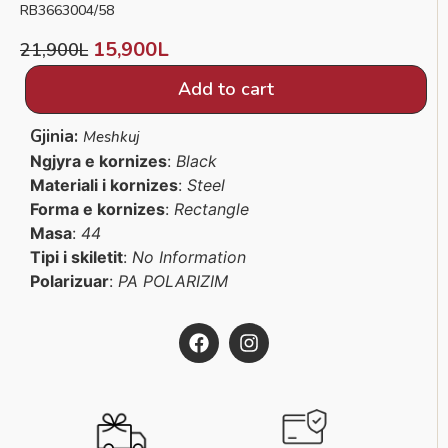
RB3663004/58
15,900
L
21,900
L
Add to cart
Gjinia:
Meshkuj
Ngjyra e kornizes
:
Black
Materiali i kornizes
:
Steel
Forma e kornizes
:
Rectangle
Masa
:
44
Tipi i skiletit
:
No Information
Polarizuar
:
PA POLARIZIM