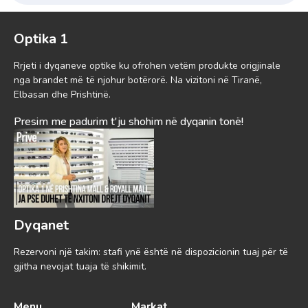
Optika 1
Rrjeti i dyqaneve optike ku ofrohen vetëm produkte origjinale
nga brandet më të njohur botërorë. Na vizitoni në Tiranë,
Elbasan dhe Prishtinë.
Presim me padurim t'ju shohim në dyqanin tonë!
Dyqanet
Rezervoni një takim: stafi ynë është në dispozicionin tuaj për të
gjitha nevojat tuaja të shikimit.
Menu
Markat