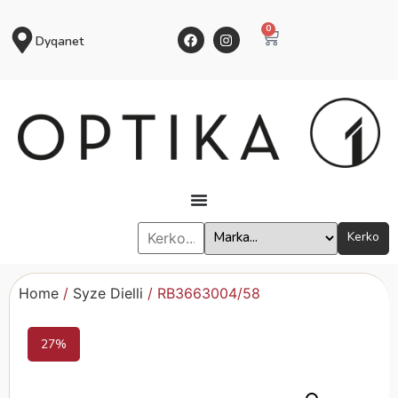
0
Dyqanet
Kerko
Home
/
Syze Dielli
/ RB3663004/58
27%