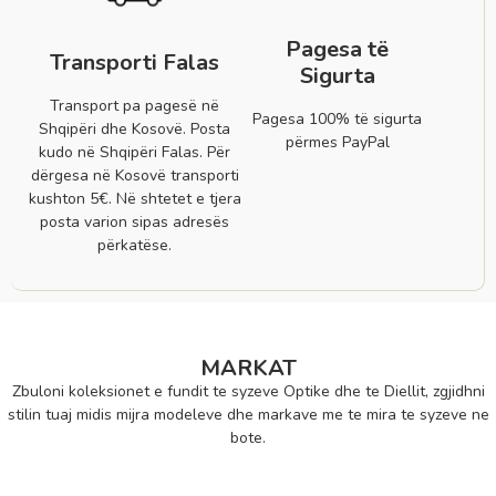
Pagesa të
Transporti Falas
Sigurta
Transport pa pagesë në
Pagesa 100% të sigurta
Shqipëri dhe Kosovë. Posta
përmes PayPal
kudo në Shqipëri Falas. Për
dërgesa në Kosovë transporti
kushton 5€. Në shtetet e tjera
posta varion sipas adresës
përkatëse.
MARKAT
Zbuloni koleksionet e fundit te syzeve Optike dhe te Diellit, zgjidhni
stilin tuaj midis mijra modeleve dhe markave me te mira te syzeve ne
bote.