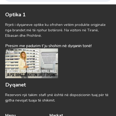
Optika 1
Rrjeti i dyqaneve optike ku ofrohen vetëm produkte origjinale
nga brandet më të njohur botërorë. Na vizitoni në Tiranë,
Elbasan dhe Prishtinë.
Presim me padurim t'ju shohim në dyqanin tonë!
Dyqanet
Rezervoni një takim: stafi ynë është në dispozicionin tuaj për të
gjitha nevojat tuaja të shikimit.
Menu
Markat