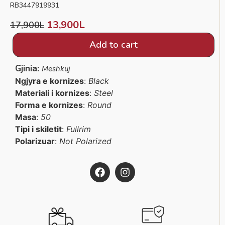
RB3447919931
13,900
L
17,900
L
Add to cart
Gjinia:
Meshkuj
Ngjyra e kornizes
:
Black
Materiali i kornizes
:
Steel
Forma e kornizes
:
Round
Masa
:
50
Tipi i skiletit
:
Fullrim
Polarizuar
:
Not Polarized