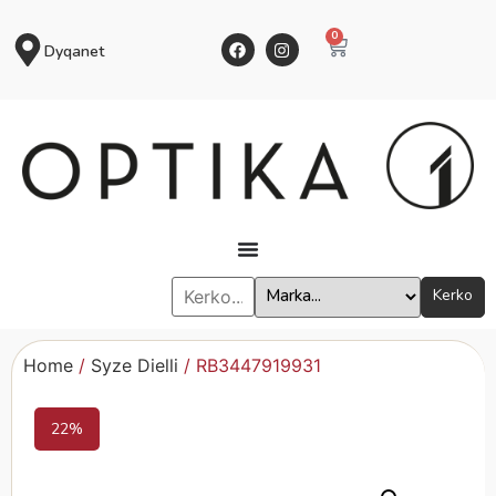
0
Dyqanet
Kerko
Home
/
Syze Dielli
/ RB3447919931
22%