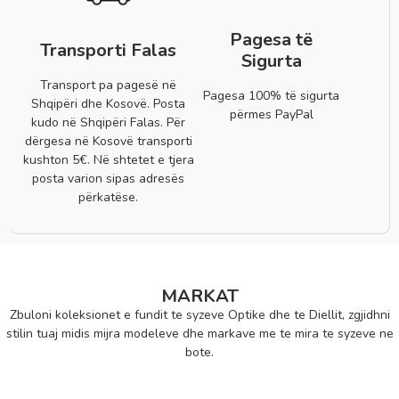
Pagesa të
Transporti Falas
Sigurta
Transport pa pagesë në
Pagesa 100% të sigurta
Shqipëri dhe Kosovë. Posta
përmes PayPal
kudo në Shqipëri Falas. Për
dërgesa në Kosovë transporti
kushton 5€. Në shtetet e tjera
posta varion sipas adresës
përkatëse.
MARKAT
Zbuloni koleksionet e fundit te syzeve Optike dhe te Diellit, zgjidhni
stilin tuaj midis mijra modeleve dhe markave me te mira te syzeve ne
bote.