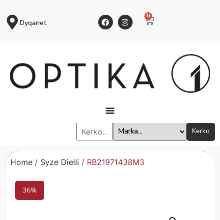
0
Dyqanet
Kerko
Home
/
Syze Dielli
/ RB21971438M3
36%