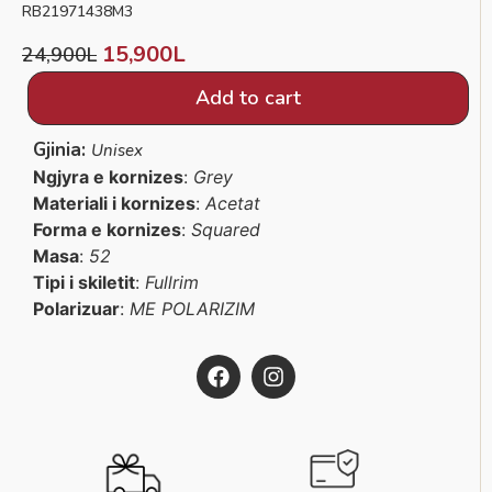
RB21971438M3
15,900
L
24,900
L
Add to cart
Gjinia:
Unisex
Ngjyra e kornizes
:
Grey
Materiali i kornizes
:
Acetat
Forma e kornizes
:
Squared
Masa
:
52
Tipi i skiletit
:
Fullrim
Polarizuar
:
ME POLARIZIM