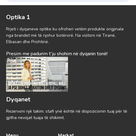
Optika 1
Rrjeti i dyqaneve optike ku ofrohen vetëm produkte origjinale
nga brandet më të njohur botërorë. Na vizitoni në Tiranë,
Elbasan dhe Prishtinë.
Presim me padurim t'ju shohim në dyqanin tonë!
Dyqanet
Rezervoni një takim: stafi ynë është në dispozicionin tuaj për të
gjitha nevojat tuaja të shikimit.
Menu
Markat