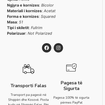
Ngjyra e kornizes
:
Bicolor
Materiali i kornizes
:
Acetat
Forma e kornizes
:
Squared
Masa
:
51
Tipi i skiletit
:
Fullrim
Polarizuar
:
Not Polarized
Pagesa të
Transporti Falas
Sigurta
Transport pa pagesë në
Pagesa 100% të sigurta
Shqipëri dhe Kosovë. Posta
përmes PayPal
kudo në Shqipëri Falas. Për