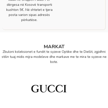
dërgesa në Kosovë transporti
kushton 5€. Në shtetet e tjera
posta varion sipas adresës
përkatëse.
MARKAT
Zbuloni koleksionet e fundit te syzeve Optike dhe te Diellit, zgjidhni
stilin tuaj midis mijra modeleve dhe markave me te mira te syzeve ne
bote.