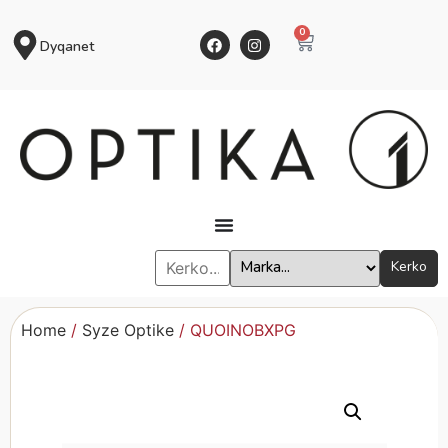
0
Dyqanet
Kerko
Home
/
Syze Optike
/ QUOINOBXPG