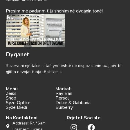
Presim me padurim t'ju shohim në dyqanin tonë!
Dyqanet
Rezervoni një takim: stafi ynë është në dispozicionin tuaj për të
gjitha nevojat tuaja të shikimit.
Menu
Markat
Zeiss
Ray Ban
Shop
Persol
Syze Optike
Dolce & Gabbana
Syze Dielli
Burberry
Na Kontaktoni
Rrjetet Sociale
Address: Rr. "Sami
Frasheri", Tirana