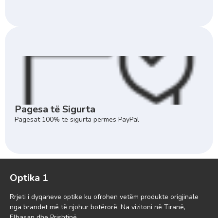
Pagesa të Sigurta
Pagesat 100% të sigurta përmes PayPal
Optika 1
Rrjeti i dyqaneve optike ku ofrohen vetëm produkte origjinale
nga brandet më të njohur botërorë. Na vizitoni në Tiranë,
Elbasan dhe Prishtinë.