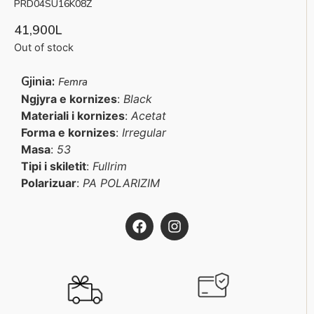
PRD04SU16K08Z
41,900
L
Out of stock
Gjinia:
Femra
Ngjyra e kornizes
:
Black
Materiali i kornizes
:
Acetat
Forma e kornizes
:
Irregular
Masa
:
53
Tipi i skiletit
:
Fullrim
Polarizuar
:
PA POLARIZIM