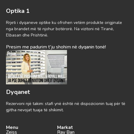
Optika 1
Rrjeti i dyqaneve optike ku ofrohen vetëm produkte origjinale
nga brandet më të njohur botërorë. Na vizitoni në Tiranë,
Elbasan dhe Prishtinë.
Presim me padurim t'ju shohim në dyqanin tonë!
Dyqanet
Rezervoni një takim: stafi ynë është në dispozicionin tuaj për të
gjitha nevojat tuaja të shikimit.
Menu
Markat
Zeiss
Ray Ban