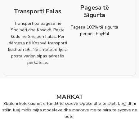
Pagesa të
Transporti Falas
Sigurta
Transport pa pagesë në
Pagesa 100% të sigurta
Shqipëri dhe Kosovë. Posta
përmes PayPal
kudo në Shqipëri Falas. Për
dërgesa në Kosovë transporti
kushton 5€. Në shtetet e tjera
posta varion sipas adresës
përkatëse.
MARKAT
Zbuloni koleksionet e fundit te syzeve Optike dhe te Diellit, zgjidhni
stilin tuaj midis mijra modeleve dhe markave me te mira te syzeve ne
bote.