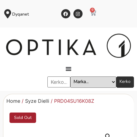
0
Dyqanet
Kerko
Home
/
Syze Dielli
/ PRD04SU16K08Z
Sold Out