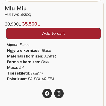
Miu Miu
MU11WS16K80Q
35,500
L
38,900
L
Add to cart
Gjinia:
Femra
Ngjyra e kornizes
:
Black
Materiali i kornizes
:
Acetat
Forma e kornizes
:
Oval
Masa
:
54
Tipi i skiletit
:
Fullrim
Polarizuar
:
PA POLARIZIM