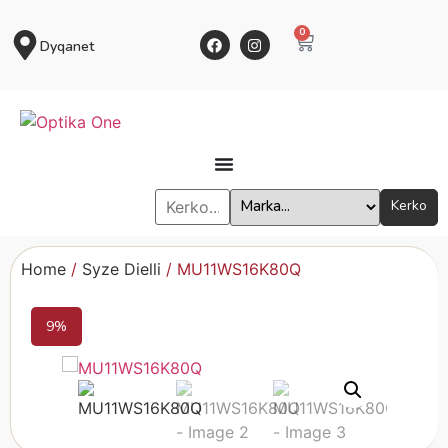
0
Dyqanet
Kerko
Home
/
Syze Dielli
/ MU11WS16K80Q
9%