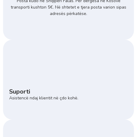
Posta kudo në Shqipëri Falas. Për dërgesa në Kosovë
transporti kushton 5€. Në shtetet e tjera posta varion sipas
adresës përkatëse.
Suporti
Asistencë ndaj klientit në çdo kohë.