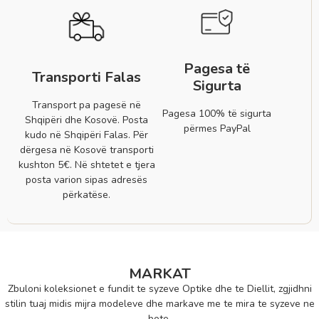
Pagesa të
Transporti Falas
Sigurta
Transport pa pagesë në
Pagesa 100% të sigurta
Shqipëri dhe Kosovë. Posta
përmes PayPal
kudo në Shqipëri Falas. Për
dërgesa në Kosovë transporti
kushton 5€. Në shtetet e tjera
posta varion sipas adresës
përkatëse.
MARKAT
Zbuloni koleksionet e fundit te syzeve Optike dhe te Diellit, zgjidhni
stilin tuaj midis mijra modeleve dhe markave me te mira te syzeve ne
bote.