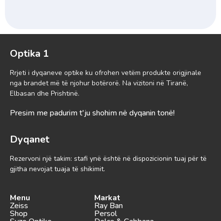
Optika 1
Rrjeti i dyqaneve optike ku ofrohen vetëm produkte origjinale
nga brandet më të njohur botërorë. Na vizitoni në Tiranë,
Elbasan dhe Prishtinë.
Presim me padurim t'ju shohim në dyqanin tonë!
Dyqanet
Rezervoni një takim: stafi ynë është në dispozicionin tuaj për të
gjitha nevojat tuaja të shikimit.
Menu
Markat
Zeiss
Ray Ban
Shop
Persol