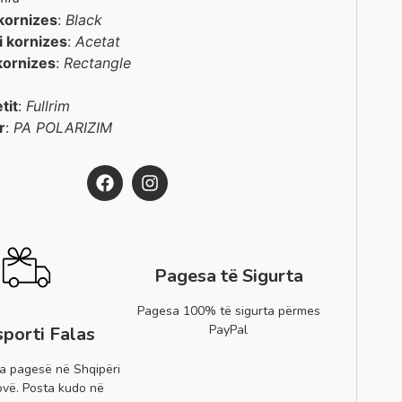
kornizes
:
Black
 i kornizes
:
Acetat
kornizes
:
Rectangle
etit
:
Fullrim
r
:
PA POLARIZIM
Pagesa të Sigurta
Pagesa 100% të sigurta përmes
PayPal
sporti Falas
a pagesë në Shqipëri
vë. Posta kudo në