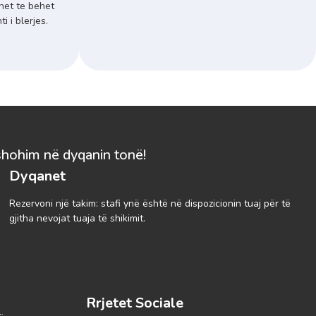
het te behet
 i blerjes.
shohim në dyqanin tonë!
Dyqanet
Rezervoni një takim: stafi ynë është në dispozicionin tuaj për të
gjitha nevojat tuaja të shikimit.
Rrjetet Sociale