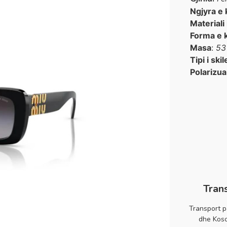
Ngjyra e 
Materiali
Forma e 
Masa
:
53
Tipi i skil
Polarizua
Tran
Transport p
dhe Koso