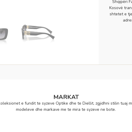
Shqipëri F
Kosovë tran
shtetet e tj
adre
MARKAT
oleksionet e fundit te syzeve Optike dhe te Diellit, zgjidhni stilin tuaj m
modeleve dhe markave me te mira te syzeve ne bote.