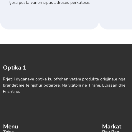
tjera posta varion sipas adresës përkatëse.
Optika 1
Rrjeti i dyqaneve optike ku ofrohen vetëm produkte origjinale nga
brandet më të njohur botërorë. Na vizitoni në Tiranë, Elbasan dhe
Prishtinë.
Menu
Markat
Zeiss
Ray Ban