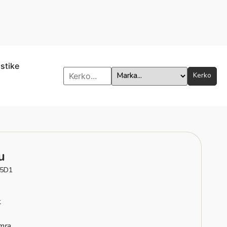
istike
Kerko
u
5D1
k
mra