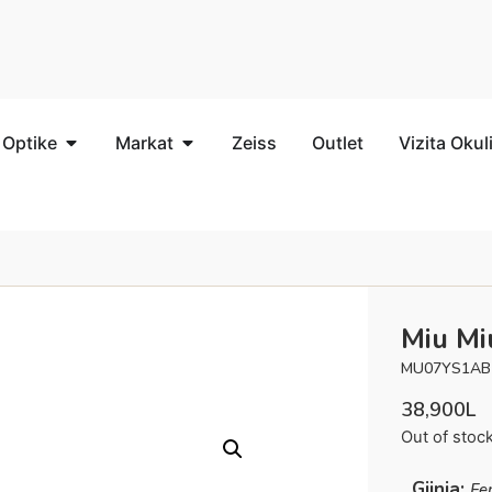
 Optike
Markat
Zeiss
Outlet
Vizita Okul
Miu Mi
MU07YS1AB
38,900
L
Out of stoc
Gjinia:
Fe