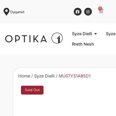
0
Dyqanet
Syze Dielli
Syze
Rreth Nesh
Home
/
Syze Dielli
/ MU07YS1AB5D1
Sold Out