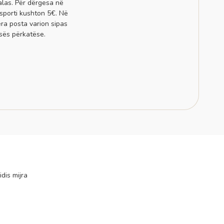
alas. Për dërgesa në
sporti kushton 5€. Në
era posta varion sipas
sës përkatëse.
idis mijra