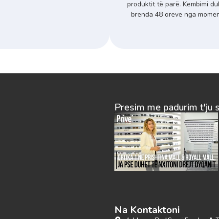
produktit të parë. Kembimi du
brenda 48 oreve nga momenti
Presim me padurim t'ju 
Na Kontaktoni