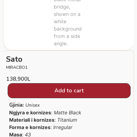
Sato
MIRACBO1
138,900
L
Add to cart
Gjinia:
Unisex
Ngjyra e kornizes
:
Matte Black
Materiali i kornizes
:
Titanium
Forma e kornizes
:
Irregular
Masa
:
43