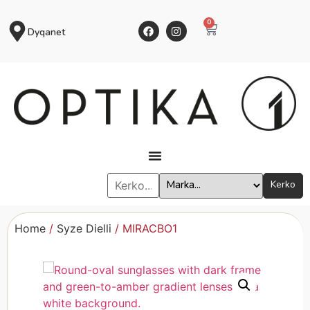
0
Dyqanet
Kerko
Home
/
Syze Dielli
/ MIRACBO1