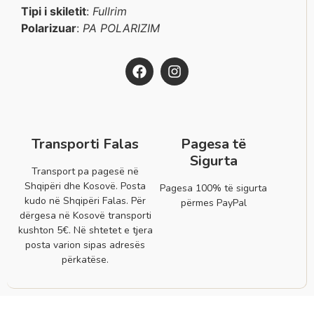
Tipi i skiletit
:
Fullrim
Polarizuar
:
PA POLARIZIM
Transporti Falas
Pagesa të
Sigurta
Transport pa pagesë në
Shqipëri dhe Kosovë. Posta
Pagesa 100% të sigurta
kudo në Shqipëri Falas. Për
përmes PayPal
dërgesa në Kosovë transporti
kushton 5€. Në shtetet e tjera
posta varion sipas adresës
përkatëse.