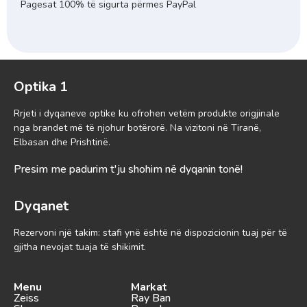
Pagesat 100% të sigurta përmes PayPal
Optika 1
Rrjeti i dyqaneve optike ku ofrohen vetëm produkte origjinale
nga brandet më të njohur botërorë. Na vizitoni në Tiranë,
Elbasan dhe Prishtinë.
Presim me padurim t'ju shohim në dyqanin tonë!
Dyqanet
Rezervoni një takim: stafi ynë është në dispozicionin tuaj për të
gjitha nevojat tuaja të shikimit.
Menu
Markat
Zeiss
Ray Ban