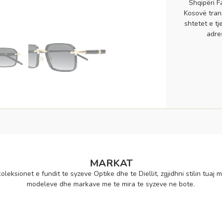
Shqipëri F
Kosovë tran
shtetet e tj
adre
MARKAT
oleksionet e fundit te syzeve Optike dhe te Diellit, zgjidhni stilin tuaj m
modeleve dhe markave me te mira te syzeve ne bote.