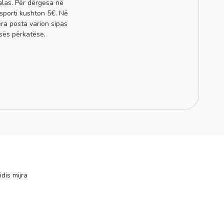
alas. Për dërgesa në
sporti kushton 5€. Në
era posta varion sipas
sës përkatëse.
idis mijra