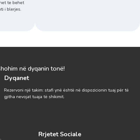
het te behet
 i blerjes.
shohim në dyqanin tonë!
Dyqanet
Rezervoni një takim: stafi ynë është në dispozicionin tuaj për të
gjitha nevojat tuaja të shikimit.
Rrjetet Sociale