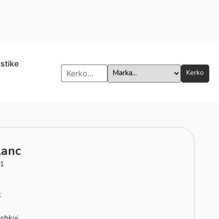
istike
Kerko
lanc
1
k
shkuj