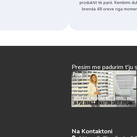
produktit të parë. Kembimi du
brenda 48 oreve nga momenti
Presim me padurim t'ju 
Na Kontaktoni