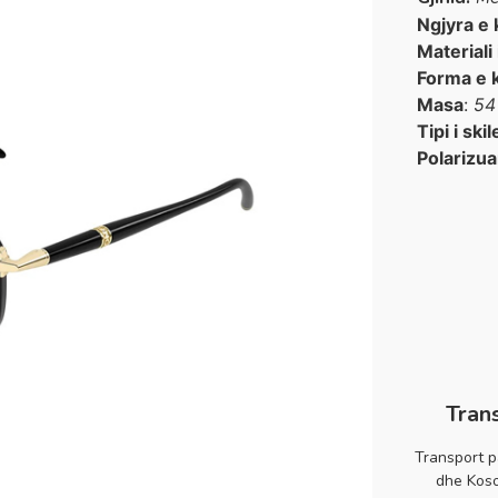
Ngjyra e 
Materiali
Forma e 
Masa
:
54
Tipi i skil
Polarizua
Tran
Transport p
dhe Koso