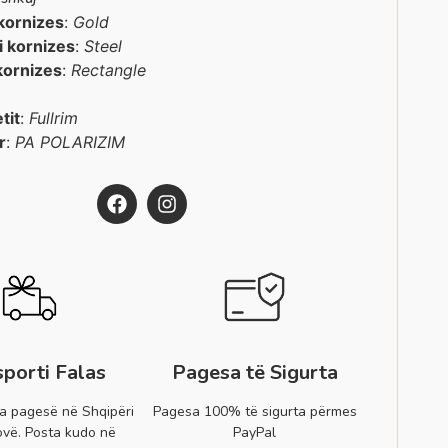
kornizes
:
Gold
 i kornizes
:
Steel
kornizes
:
Rectangle
etit
:
Fullrim
r
:
PA POLARIZIM
sporti Falas
Pagesa të Sigurta
a pagesë në Shqipëri
Pagesa 100% të sigurta përmes
vë. Posta kudo në
PayPal