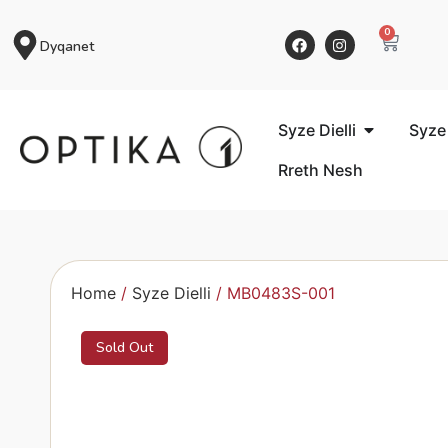
0
Dyqanet
Syze Dielli
Syze
Rreth Nesh
Home
/
Syze Dielli
/ MB0483S-001
Sold Out