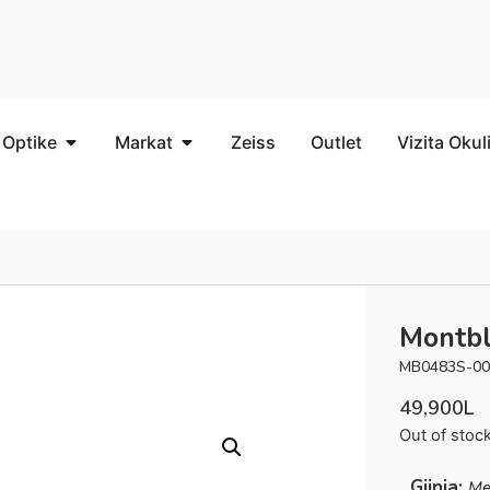
 Optike
Markat
Zeiss
Outlet
Vizita Okul
Montb
MB0483S-00
49,900
L
Out of stoc
Gjinia:
Me