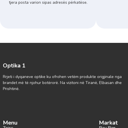
tjera posta varion sipas adresës përkatëse.
Optika 1
Rrjeti i dyqaneve optike ku ofrohen vetëm produkte origjinale nga
brandet më të njohur botërorë. Na vizitoni në Tiranë, Elbasan dhe
Prishtinë.
Menu
Markat
Zeiss
Ray Ban