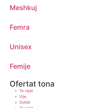
Meshkuj
Femra
Unisex
Femije
Ofertat tona​
Te rejat
Ulje
Outlet