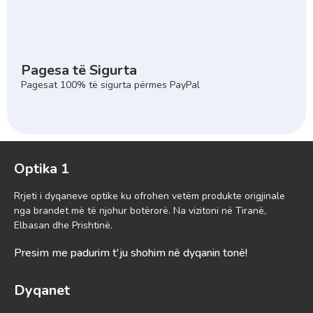
Pagesa të Sigurta
Pagesat 100% të sigurta përmes PayPal
Optika 1
Rrjeti i dyqaneve optike ku ofrohen vetëm produkte origjinale
nga brandet më të njohur botërorë. Na vizitoni në Tiranë,
Elbasan dhe Prishtinë.
Presim me padurim t'ju shohim në dyqanin tonë!
Dyqanet