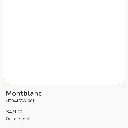
Montblanc
MB0445SA-001
34,900
L
Out of stock