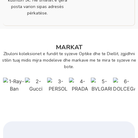
kushton 5€. Në shtetet e tjera
posta varion sipas adresës
përkatëse.
MARKAT
Zbuloni koleksionet e fundit te syzeve Optike dhe te Diellit, zgjidhni
stilin tuaj midis mijra modeleve dhe markave me te mira te syzeve ne
bote.