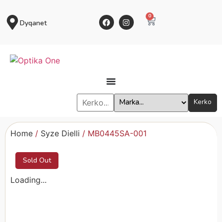
0
Dyqanet
Kerko
Home
/
Syze Dielli
/ MB0445SA-001
Sold Out
Loading...