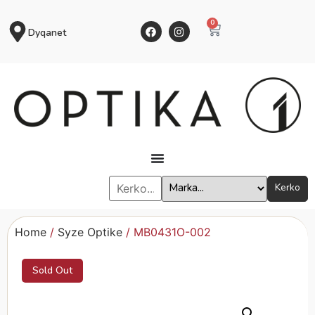
0
Dyqanet
Kerko
Home
/
Syze Optike
/ MB0431O-002
Sold Out