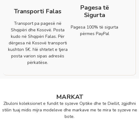
Pagesa të
Transporti Falas
Sigurta
Transport pa pagesë në
Pagesa 100% të sigurta
Shqipëri dhe Kosovë. Posta
përmes PayPal
kudo në Shqipëri Falas. Për
dërgesa në Kosovë transporti
kushton 5€. Në shtetet e tjera
posta varion sipas adresës
përkatëse.
MARKAT
Zbuloni koleksionet e fundit te syzeve Optike dhe te Diellit, zgjidhni
stilin tuaj midis mijra modeleve dhe markave me te mira te syzeve ne
bote.