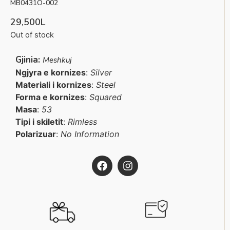
MB0431O-002
29,500
L
Out of stock
Gjinia:
Meshkuj
Ngjyra e kornizes
:
Silver
Materiali i kornizes
:
Steel
Forma e kornizes
:
Squared
Masa
:
53
Tipi i skiletit
:
Rimless
Polarizuar
:
No Information