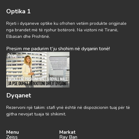
Optika 1
Rrjeti i dyqaneve optike ku ofrohen vetëm produkte origjinale
nga brandet më të njohur botërorë. Na vizitoni në Tiranë,
Elbasan dhe Prishtinë.
Presim me padurim t'ju shohim në dyqanin tonë!
Dyqanet
Rezervoni një takim: stafi ynë është në dispozicionin tuaj për të
gjitha nevojat tuaja të shikimit.
Menu
Markat
Zeiss
Ray Ban