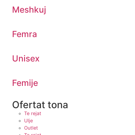
Meshkuj
Femra
Unisex
Femije
Ofertat tona​
Te rejat
Ulje
Outlet