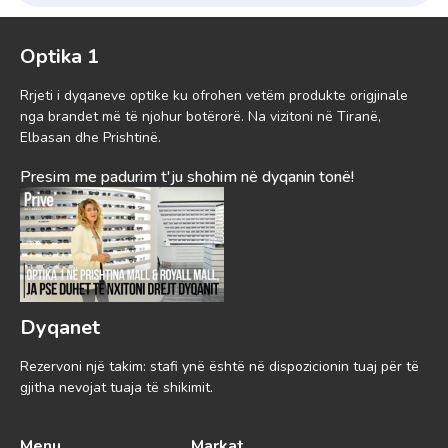
Optika 1
Rrjeti i dyqaneve optike ku ofrohen vetëm produkte origjinale
nga brandet më të njohur botërorë. Na vizitoni në Tiranë,
Elbasan dhe Prishtinë.
Presim me padurim t'ju shohim në dyqanin tonë!
Dyqanet
Rezervoni një takim: stafi ynë është në dispozicionin tuaj për të
gjitha nevojat tuaja të shikimit.
Menu
Markat