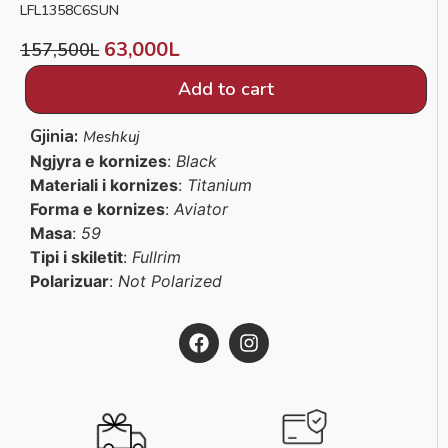
LFL1358C6SUN
63,000
L
157,500
L
Add to cart
Gjinia:
Meshkuj
Ngjyra e kornizes
:
Black
Materiali i kornizes
:
Titanium
Forma e kornizes
:
Aviator
Masa
:
59
Tipi i skiletit
:
Fullrim
Polarizuar
:
Not Polarized