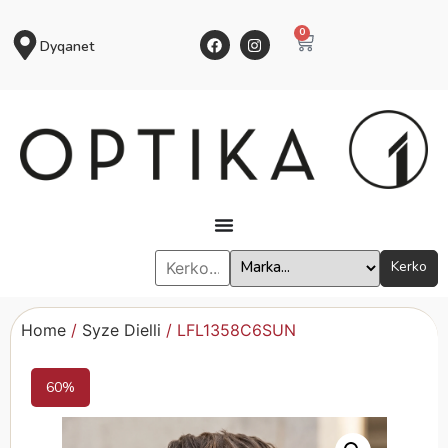
0
Dyqanet
Kerko
Home
/
Syze Dielli
/ LFL1358C6SUN
60%