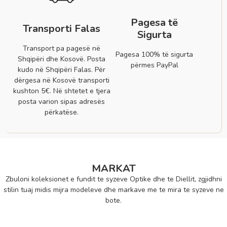
Pagesa të
Transporti Falas
Sigurta
Transport pa pagesë në
Pagesa 100% të sigurta
Shqipëri dhe Kosovë. Posta
përmes PayPal
kudo në Shqipëri Falas. Për
dërgesa në Kosovë transporti
kushton 5€. Në shtetet e tjera
posta varion sipas adresës
përkatëse.
MARKAT
Zbuloni koleksionet e fundit te syzeve Optike dhe te Diellit, zgjidhni
stilin tuaj midis mijra modeleve dhe markave me te mira te syzeve ne
bote.