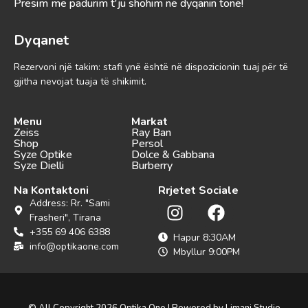
Presim me padurim t'ju shohim në dyqanin tonë!
Dyqanet
Rezervoni një takim: stafi ynë është në dispozicionin tuaj për të
gjitha nevojat tuaja të shikimit.
Menu
Markat
Zeiss
Ray Ban
Shop
Persol
Syze Optike
Dolce & Gabbana
Syze Dielli
Burberry
Na Kontaktoni
Rrjetet Sociale
Address: Rr. "Sami
Frasheri", Tirana
+355 69 406 6388
Hapur 8:30AM
info@optikaone.com
Mbyllur 9:00PM
© All Copyright 2026 Optika One | Powered by Limani Studio