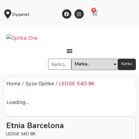
0
Dyqanet
Kerko
Home
/
Syze Optike
/ LEDGE 54O BK
Loading...
Etnia Barcelona
LEDGE 54O BK