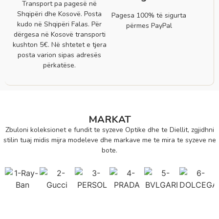
Transport pa pagesë në
Shqipëri dhe Kosovë. Posta
Pagesa 100% të sigurta
kudo në Shqipëri Falas. Për
përmes PayPal
dërgesa në Kosovë transporti
kushton 5€. Në shtetet e tjera
posta varion sipas adresës
përkatëse.
MARKAT
Zbuloni koleksionet e fundit te syzeve Optike dhe te Diellit, zgjidhni
stilin tuaj midis mijra modeleve dhe markave me te mira te syzeve ne
bote.