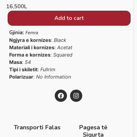
16,500
L
Add to cart
Gjinia:
Femra
Ngjyra e kornizes
:
Black
Materiali i kornizes
:
Acetat
Forma e kornizes
:
Squared
Masa
:
54
Tipi i skiletit
:
Fullrim
Polarizuar
:
No Information
Transporti Falas
Pagesa të
Sigurta