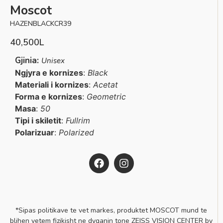
Moscot
HAZENBLACKCR39
40,500
L
Gjinia:
Unisex
Ngjyra e kornizes
:
Black
Materiali i kornizes
:
Acetat
Forma e kornizes
:
Geometric
Masa
:
50
Tipi i skiletit
:
Fullrim
Polarizuar
:
Polarized
*Sipas politikave te vet markes, produktet MOSCOT mund te
blihen vetem fizikisht ne dyqanin tone ZEISS VISION CENTER by