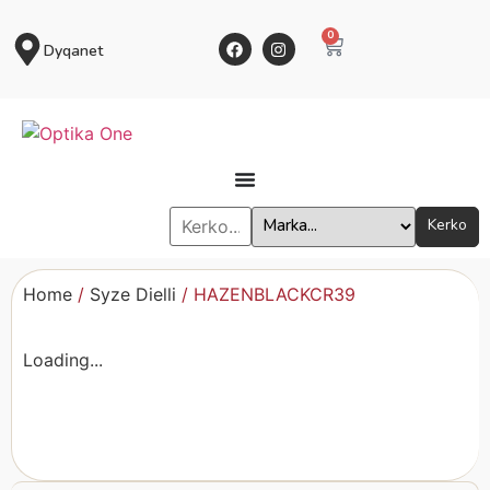
0
Dyqanet
Kerko
Home
/
Syze Dielli
/ HAZENBLACKCR39
Loading...