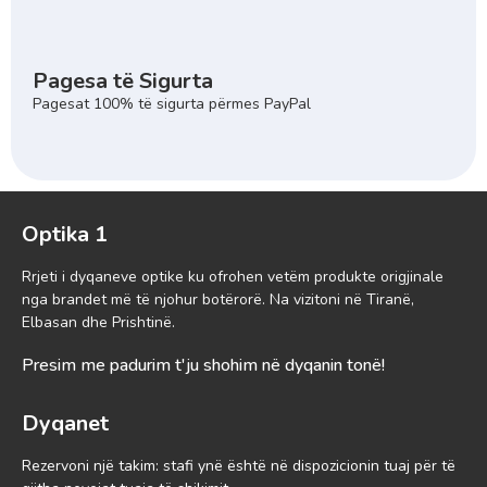
Pagesa të Sigurta
Pagesat 100% të sigurta përmes PayPal
Optika 1
Rrjeti i dyqaneve optike ku ofrohen vetëm produkte origjinale
nga brandet më të njohur botërorë. Na vizitoni në Tiranë,
Elbasan dhe Prishtinë.
Presim me padurim t'ju shohim në dyqanin tonë!
Dyqanet
Rezervoni një takim: stafi ynë është në dispozicionin tuaj për të