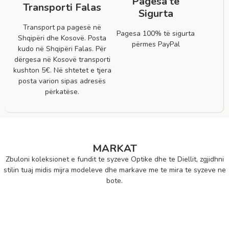
Pagesa të
Transporti Falas
Sigurta
Transport pa pagesë në
Pagesa 100% të sigurta
Shqipëri dhe Kosovë. Posta
përmes PayPal
kudo në Shqipëri Falas. Për
dërgesa në Kosovë transporti
kushton 5€. Në shtetet e tjera
posta varion sipas adresës
përkatëse.
MARKAT
Zbuloni koleksionet e fundit te syzeve Optike dhe te Diellit, zgjidhni
stilin tuaj midis mijra modeleve dhe markave me te mira te syzeve ne
bote.