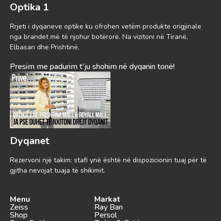
Optika 1
Rrjeti i dyqaneve optike ku ofrohen vetëm produkte origjinale
nga brandet më të njohur botërorë. Na vizitoni në Tiranë,
Elbasan dhe Prishtinë.
Presim me padurim t'ju shohim në dyqanin tonë!
Dyqanet
Rezervoni një takim: stafi ynë është në dispozicionin tuaj për të
gjitha nevojat tuaja të shikimit.
Menu
Markat
Zeiss
Ray Ban
Shop
Persol