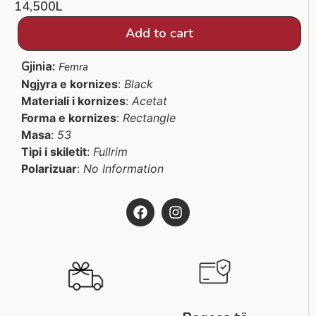
14,500
L
Add to cart
Gjinia:
Femra
Ngjyra e kornizes
:
Black
Materiali i kornizes
:
Acetat
Forma e kornizes
:
Rectangle
Masa
:
53
Tipi i skiletit
:
Fullrim
Polarizuar
:
No Information