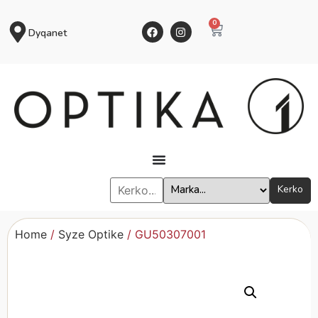
0
Dyqanet
Kerko
Home
/
Syze Optike
/ GU50307001