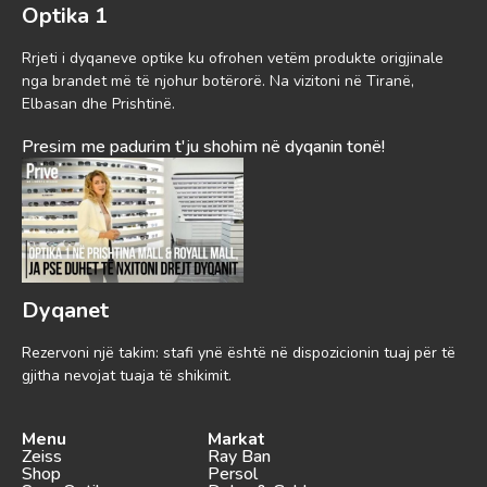
Optika 1
Rrjeti i dyqaneve optike ku ofrohen vetëm produkte origjinale
nga brandet më të njohur botërorë. Na vizitoni në Tiranë,
Elbasan dhe Prishtinë.
Presim me padurim t'ju shohim në dyqanin tonë!
Dyqanet
Rezervoni një takim: stafi ynë është në dispozicionin tuaj për të
gjitha nevojat tuaja të shikimit.
Menu
Markat
Zeiss
Ray Ban
Shop
Persol