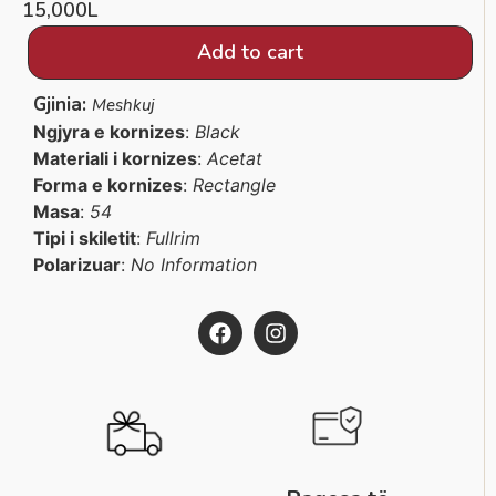
15,000
L
Add to cart
Gjinia:
Meshkuj
Ngjyra e kornizes
:
Black
Materiali i kornizes
:
Acetat
Forma e kornizes
:
Rectangle
Masa
:
54
Tipi i skiletit
:
Fullrim
Polarizuar
:
No Information