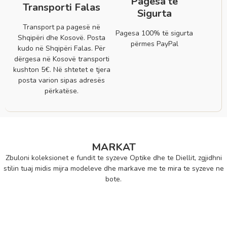
Pagesa të
Transporti Falas
Sigurta
Transport pa pagesë në
Pagesa 100% të sigurta
Shqipëri dhe Kosovë. Posta
përmes PayPal
kudo në Shqipëri Falas. Për
dërgesa në Kosovë transporti
kushton 5€. Në shtetet e tjera
posta varion sipas adresës
përkatëse.
MARKAT
Zbuloni koleksionet e fundit te syzeve Optike dhe te Diellit, zgjidhni
stilin tuaj midis mijra modeleve dhe markave me te mira te syzeve ne
bote.