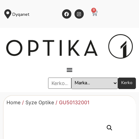
0
Dyqanet
Kerko
Home
/
Syze Optike
/ GU50132001