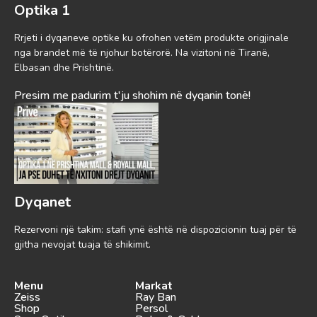
Optika 1
Rrjeti i dyqaneve optike ku ofrohen vetëm produkte origjinale
nga brandet më të njohur botërorë. Na vizitoni në Tiranë,
Elbasan dhe Prishtinë.
Presim me padurim t'ju shohim në dyqanin tonë!
Dyqanet
Rezervoni një takim: stafi ynë është në dispozicionin tuaj për të
gjitha nevojat tuaja të shikimit.
Menu
Markat
Zeiss
Ray Ban
Shop
Persol