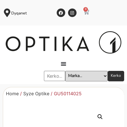
0
Dyqanet
Kerko
Home
/
Syze Optike
/ GU50114025