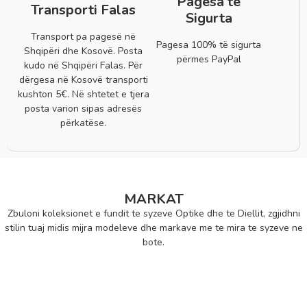
Pagesa të
Transporti Falas
Sigurta
Transport pa pagesë në
Pagesa 100% të sigurta
Shqipëri dhe Kosovë. Posta
përmes PayPal
kudo në Shqipëri Falas. Për
dërgesa në Kosovë transporti
kushton 5€. Në shtetet e tjera
posta varion sipas adresës
përkatëse.
MARKAT
Zbuloni koleksionet e fundit te syzeve Optike dhe te Diellit, zgjidhni
stilin tuaj midis mijra modeleve dhe markave me te mira te syzeve ne
bote.