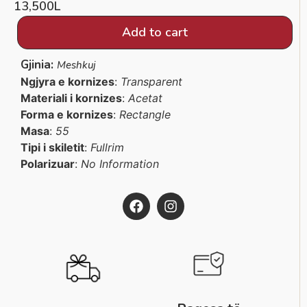
13,500
L
Add to cart
Gjinia:
Meshkuj
Ngjyra e kornizes
:
Transparent
Materiali i kornizes
:
Acetat
Forma e kornizes
:
Rectangle
Masa
:
55
Tipi i skiletit
:
Fullrim
Polarizuar
:
No Information