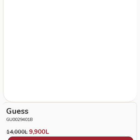
Guess
GU0029401B
9,900
L
14,000
L