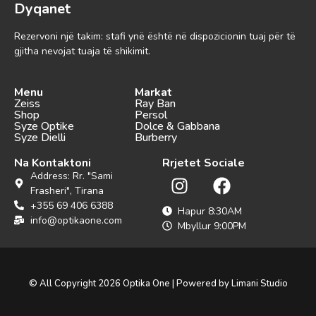
Dyqanet
Rezervoni një takim: stafi ynë është në dispozicionin tuaj për të
gjitha nevojat tuaja të shikimit.
Menu
Markat
Zeiss
Ray Ban
Shop
Persol
Syze Optike
Dolce & Gabbana
Syze Dielli
Burberry
Na Kontaktoni
Rrjetet Sociale
Address: Rr. "Sami
Frasheri", Tirana
+355 69 406 6388
Hapur 8:30AM
info@optikaone.com
Mbyllur 9:00PM
© All Copyright 2026 Optika One | Powered by Limani Studio