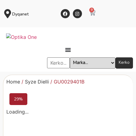
0
Dyqanet
Kerko
Home
/
Syze Dielli
/ GU0029401B
29%
Loading...