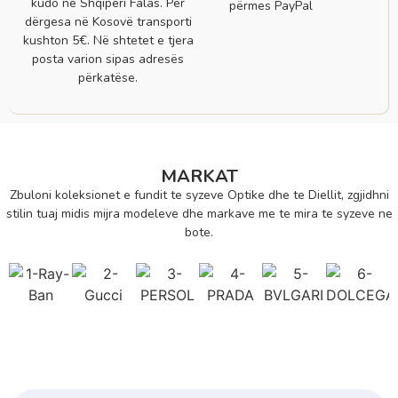
kudo në Shqipëri Falas. Për
përmes PayPal
dërgesa në Kosovë transporti
kushton 5€. Në shtetet e tjera
posta varion sipas adresës
përkatëse.
MARKAT
Zbuloni koleksionet e fundit te syzeve Optike dhe te Diellit, zgjidhni
stilin tuaj midis mijra modeleve dhe markave me te mira te syzeve ne
bote.