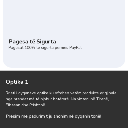
Pagesa të Sigurta
Pagesat 100% të sigurta përmes PayPal
Optika 1
Rrjeti i dyqaneve optike ku ofrohen vetëm produkte origjinale
nga brandet më të njohur botërorë. Na vizitoni në Tiranë,
Elbasan dhe Prishtinë.
Presim me padurim t'ju shohim në dyqanin tonë!