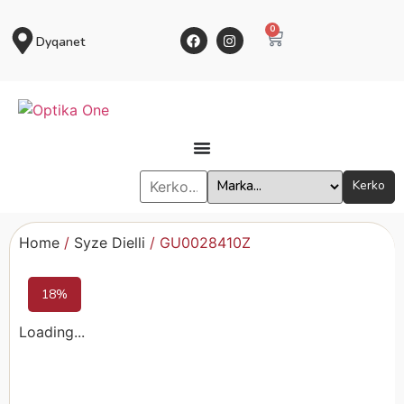
0
Dyqanet
Kerko
Home
/
Syze Dielli
/ GU0028410Z
18%
Loading...