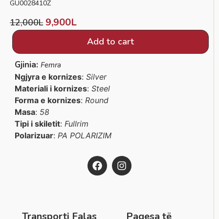
GU0028410Z
9,900
L
12,000
L
Add to cart
Gjinia:
Femra
Ngjyra e kornizes
:
Silver
Materiali i kornizes
:
Steel
Forma e kornizes
:
Round
Masa
:
58
Tipi i skiletit
:
Fullrim
Polarizuar
:
PA POLARIZIM
Transporti Falas
Pagesa të