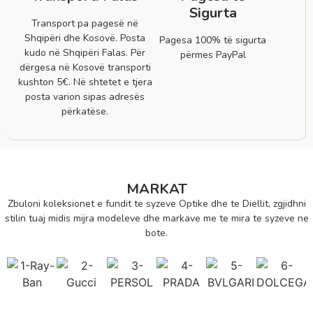
Sigurta
Transport pa pagesë në
Shqipëri dhe Kosovë. Posta
Pagesa 100% të sigurta
kudo në Shqipëri Falas. Për
përmes PayPal
dërgesa në Kosovë transporti
kushton 5€. Në shtetet e tjera
posta varion sipas adresës
përkatëse.
MARKAT
Zbuloni koleksionet e fundit te syzeve Optike dhe te Diellit, zgjidhni
stilin tuaj midis mijra modeleve dhe markave me te mira te syzeve ne
bote.