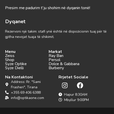
Presim me padurim t'ju shohim në dyqanin tonë!
Dyqanet
Rezervoni një takim: stafi ynë është në dispozicionin tuaj për të
gjitha nevojat tuaja të shikimit.
Menu
Markat
Zeiss
Ray Ban
Shop
Persol
Syze Optike
Dolce & Gabbana
Syze Dielli
Burberry
Na Kontaktoni
Rrjetet Sociale
Address: Rr. "Sami
Frasheri", Tirana
+355 69 406 6388
Hapur 8:30AM
info@optikaone.com
Mbyllur 9:00PM