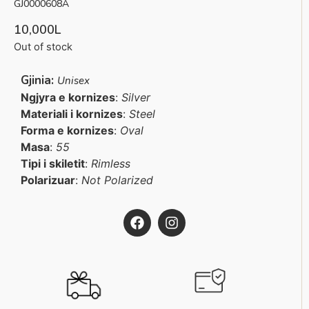
GJ0000608A
10,000
L
Out of stock
Gjinia:
Unisex
Ngjyra e kornizes
:
Silver
Materiali i kornizes
:
Steel
Forma e kornizes
:
Oval
Masa
:
55
Tipi i skiletit
:
Rimless
Polarizuar
:
Not Polarized