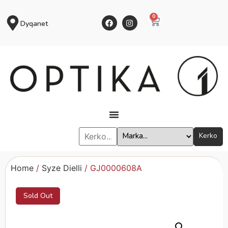
0
Dyqanet
Kerko
Home
/
Syze Dielli
/ GJ0000608A
Sold Out