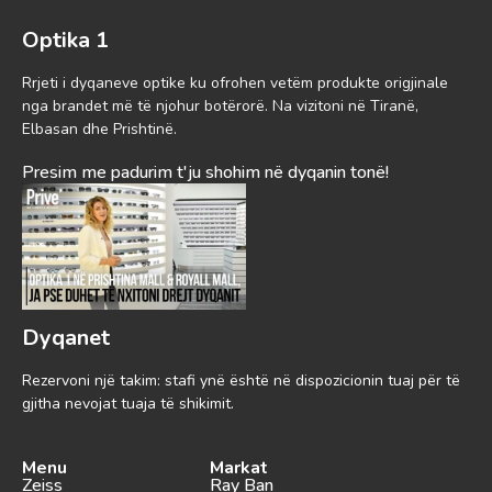
Optika 1
Rrjeti i dyqaneve optike ku ofrohen vetëm produkte origjinale
nga brandet më të njohur botërorë. Na vizitoni në Tiranë,
Elbasan dhe Prishtinë.
Presim me padurim t'ju shohim në dyqanin tonë!
Dyqanet
Rezervoni një takim: stafi ynë është në dispozicionin tuaj për të
gjitha nevojat tuaja të shikimit.
Menu
Markat
Zeiss
Ray Ban