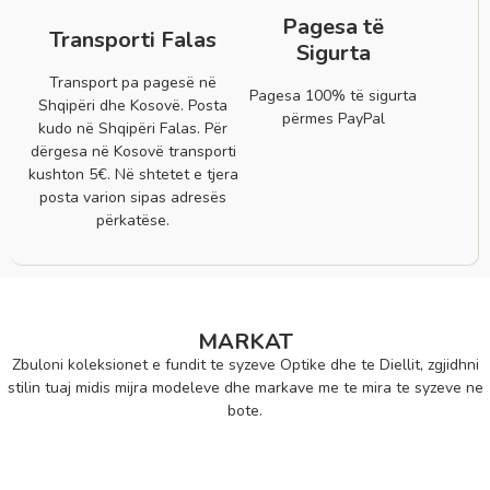
Pagesa të
Transporti Falas
Sigurta
Transport pa pagesë në
Pagesa 100% të sigurta
Shqipëri dhe Kosovë. Posta
përmes PayPal
kudo në Shqipëri Falas. Për
dërgesa në Kosovë transporti
kushton 5€. Në shtetet e tjera
posta varion sipas adresës
përkatëse.
MARKAT
Zbuloni koleksionet e fundit te syzeve Optike dhe te Diellit, zgjidhni
stilin tuaj midis mijra modeleve dhe markave me te mira te syzeve ne
bote.