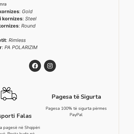
mra
kornizes
:
Gold
 i kornizes
:
Steel
kornizes
:
Round
etit
:
Rimless
r
:
PA POLARIZIM
Pagesa të Sigurta
Pagesa 100% të sigurta përmes
PayPal
sporti Falas
a pagesë në Shqipëri
vë. Posta kudo në