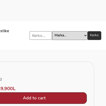
istike
Kerko
2
29,900
L
Add to cart