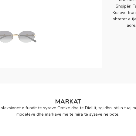
Shqipëri F
Kosovë tran
shtetet e tj
adre
MARKAT
oleksionet e fundit te syzeve Optike dhe te Diellit, zgjidhni stilin tuaj m
modeleve dhe markave me te mira te syzeve ne bote.