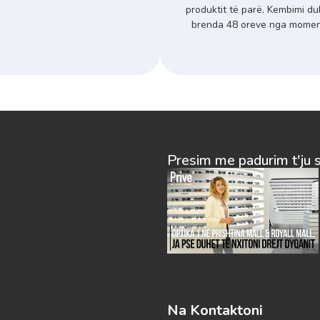
produktit të parë. Kembimi du
brenda 48 oreve nga momenti
Presim me padurim t'ju 
Na Kontaktoni