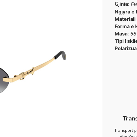
Gjinia:
Fe
Ngjyra e 
Materiali
Forma e 
Masa
:
58
Tipi i skil
Polarizua
Tran
Transport p
dhe Koso