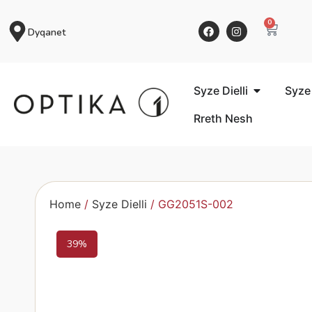
0
Dyqanet
Syze Dielli
Syze
Rreth Nesh
Home
/
Syze Dielli
/ GG2051S-002
39%