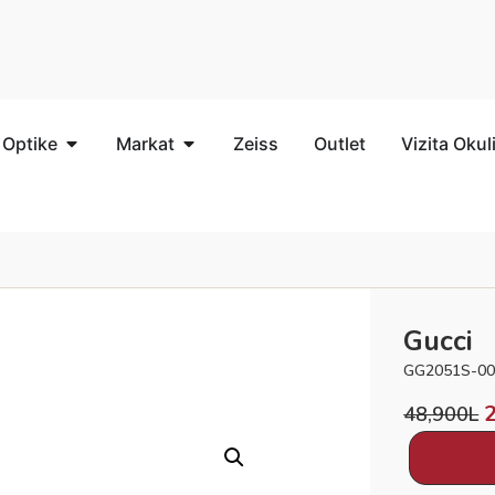
 Optike
Markat
Zeiss
Outlet
Vizita Okul
Gucci
GG2051S-00
48,900
L