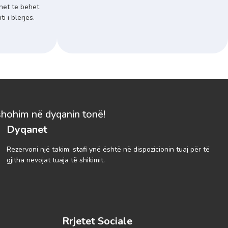
het te behet
 i blerjes.
shohim në dyqanin tonë!
Dyqanet
Rezervoni një takim: stafi ynë është në dispozicionin tuaj për të
gjitha nevojat tuaja të shikimit.
Rrjetet Sociale