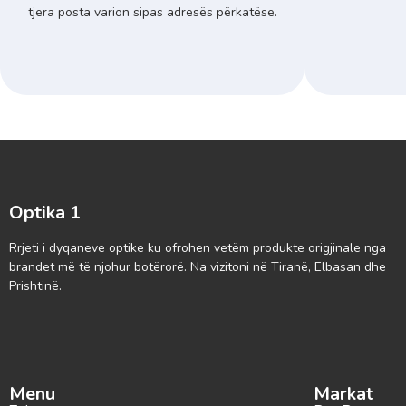
tjera posta varion sipas adresës përkatëse.
Optika 1
Rrjeti i dyqaneve optike ku ofrohen vetëm produkte origjinale nga
brandet më të njohur botërorë. Na vizitoni në Tiranë, Elbasan dhe
Prishtinë.
Menu
Markat