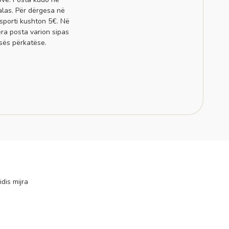
alas. Për dërgesa në
sporti kushton 5€. Në
era posta varion sipas
sës përkatëse.
idis mijra