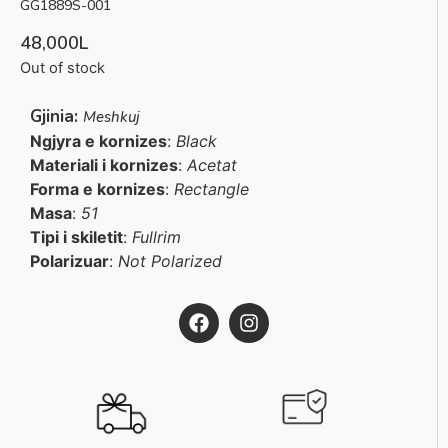
GG1889S-001
48,000
L
Out of stock
Gjinia:
Meshkuj
Ngjyra e kornizes
:
Black
Materiali i kornizes
:
Acetat
Forma e kornizes
:
Rectangle
Masa
:
51
Tipi i skiletit
:
Fullrim
Polarizuar
:
Not Polarized