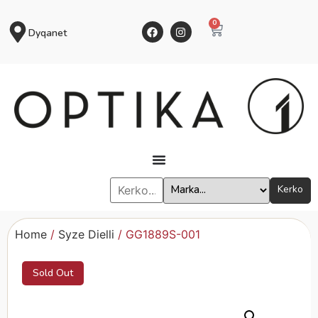
0
Dyqanet
Kerko
Home
/
Syze Dielli
/ GG1889S-001
Sold Out