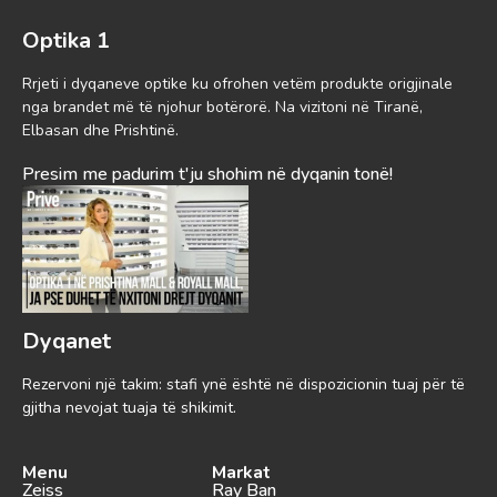
Optika 1
Rrjeti i dyqaneve optike ku ofrohen vetëm produkte origjinale
nga brandet më të njohur botërorë. Na vizitoni në Tiranë,
Elbasan dhe Prishtinë.
Presim me padurim t'ju shohim në dyqanin tonë!
Dyqanet
Rezervoni një takim: stafi ynë është në dispozicionin tuaj për të
gjitha nevojat tuaja të shikimit.
Menu
Markat
Zeiss
Ray Ban