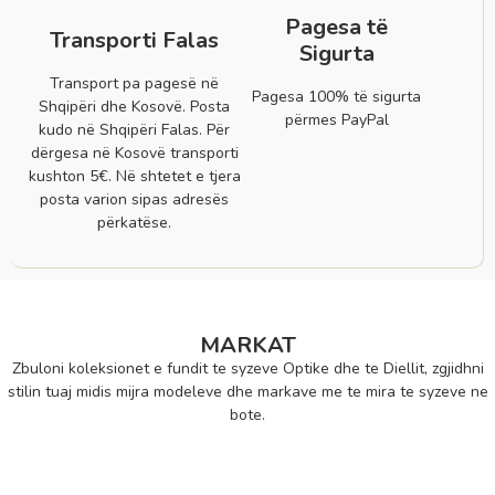
Pagesa të
Transporti Falas
Sigurta
Transport pa pagesë në
Pagesa 100% të sigurta
Shqipëri dhe Kosovë. Posta
përmes PayPal
kudo në Shqipëri Falas. Për
dërgesa në Kosovë transporti
kushton 5€. Në shtetet e tjera
posta varion sipas adresës
përkatëse.
MARKAT
Zbuloni koleksionet e fundit te syzeve Optike dhe te Diellit, zgjidhni
stilin tuaj midis mijra modeleve dhe markave me te mira te syzeve ne
bote.