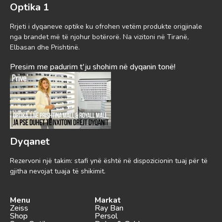
Optika 1
Rrjeti i dyqaneve optike ku ofrohen vetëm produkte origjinale
nga brandet më të njohur botërorë. Na vizitoni në Tiranë,
Elbasan dhe Prishtinë.
Presim me padurim t'ju shohim në dyqanin tonë!
Dyqanet
Rezervoni një takim: stafi ynë është në dispozicionin tuaj për të
gjitha nevojat tuaja të shikimit.
Menu
Markat
Zeiss
Ray Ban
Shop
Persol