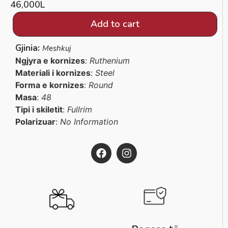
46,000
L
Add to cart
Gjinia:
Meshkuj
Ngjyra e kornizes
:
Ruthenium
Materiali i kornizes
:
Steel
Forma e kornizes
:
Round
Masa
:
48
Tipi i skiletit
:
Fullrim
Polarizuar
:
No Information