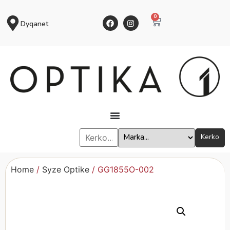
0
Dyqanet
Kerko
Home
/
Syze Optike
/ GG1855O-002