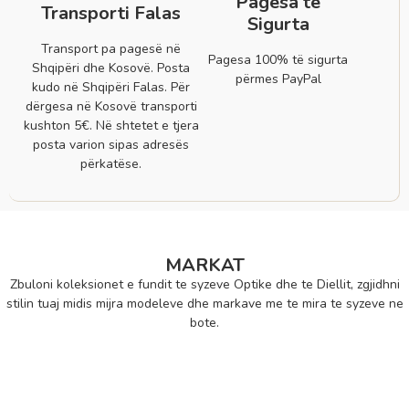
Pagesa të
Transporti Falas
Sigurta
Transport pa pagesë në
Pagesa 100% të sigurta
Shqipëri dhe Kosovë. Posta
përmes PayPal
kudo në Shqipëri Falas. Për
dërgesa në Kosovë transporti
kushton 5€. Në shtetet e tjera
posta varion sipas adresës
përkatëse.
MARKAT
Zbuloni koleksionet e fundit te syzeve Optike dhe te Diellit, zgjidhni
stilin tuaj midis mijra modeleve dhe markave me te mira te syzeve ne
bote.