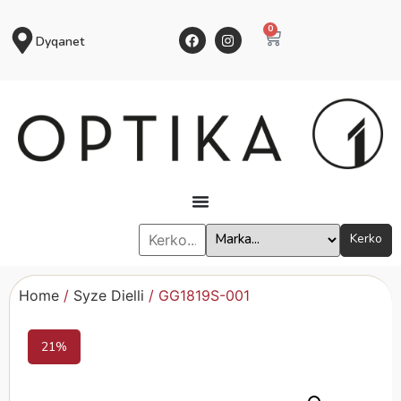
0
Dyqanet
Kerko
Home
/
Syze Dielli
/ GG1819S-001
21%