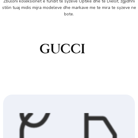
Zbuloni koleksionet e fundit te syzeve Optike dhe te Diellit, zgjidhni
stilin tuaj midis mijra modeleve dhe markave me te mira te syzeve ne
bote.