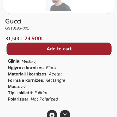
Gucci
GG1819S-001
24,900
L
31,500
L
Add to cart
Gjinia:
Meshkuj
Ngjyra e kornizes
:
Black
Materiali i kornizes
:
Acetat
Forma e kornizes
:
Rectangle
Masa
:
57
Tipi i skiletit
:
Fullrim
Polarizuar
:
Not Polarized