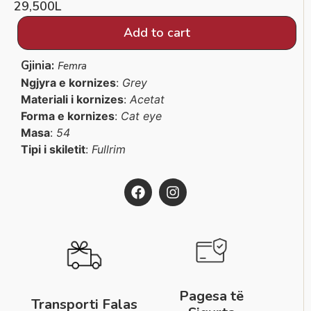
29,500
L
Add to cart
Gjinia:
Femra
Ngjyra e kornizes
:
Grey
Materiali i kornizes
:
Acetat
Forma e kornizes
:
Cat eye
Masa
:
54
Tipi i skiletit
:
Fullrim
Pagesa të
Transporti Falas