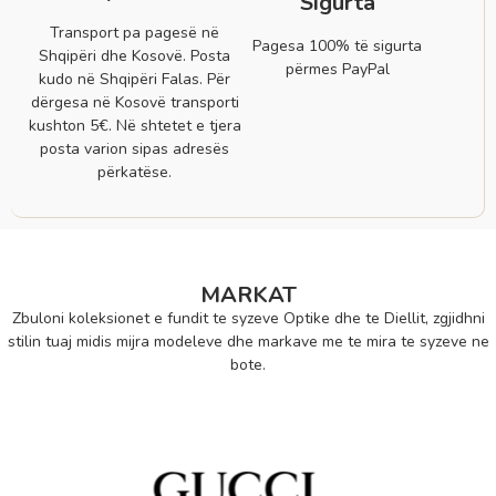
Sigurta
Transport pa pagesë në
Pagesa 100% të sigurta
Shqipëri dhe Kosovë. Posta
përmes PayPal
kudo në Shqipëri Falas. Për
dërgesa në Kosovë transporti
kushton 5€. Në shtetet e tjera
posta varion sipas adresës
përkatëse.
MARKAT
Zbuloni koleksionet e fundit te syzeve Optike dhe te Diellit, zgjidhni
stilin tuaj midis mijra modeleve dhe markave me te mira te syzeve ne
bote.