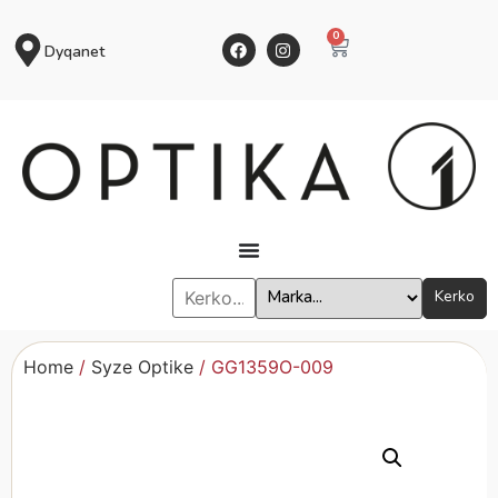
0
Dyqanet
Kerko
Home
/
Syze Optike
/ GG1359O-009