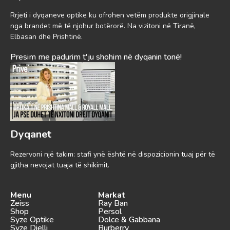
Rrjeti i dyqaneve optike ku ofrohen vetëm produkte origjinale
nga brandet më të njohur botërorë. Na vizitoni në Tiranë,
Elbasan dhe Prishtinë.
Presim me padurim t'ju shohim në dyqanin tonë!
Dyqanet
Rezervoni një takim: stafi ynë është në dispozicionin tuaj për të
gjitha nevojat tuaja të shikimit.
Menu
Markat
Zeiss
Ray Ban
Shop
Persol
Syze Optike
Dolce & Gabbana
Syze Dielli
Burberry