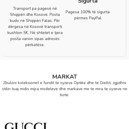
Sigurta
Transport pa pagesë në
Pagesa 100% të sigurta
Shqipëri dhe Kosovë. Posta
përmes PayPal
kudo në Shqipëri Falas. Për
dërgesa në Kosovë transporti
kushton 5€. Në shtetet e tjera
posta varion sipas adresës
përkatëse.
MARKAT
Zbuloni koleksionet e fundit te syzeve Optike dhe te Diellit, zgjidhni
stilin tuaj midis mijra modeleve dhe markave me te mira te syzeve ne
bote.