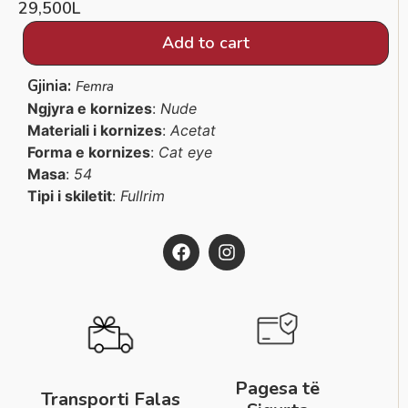
29,500
L
Add to cart
Gjinia:
Femra
Ngjyra e kornizes
:
Nude
Materiali i kornizes
:
Acetat
Forma e kornizes
:
Cat eye
Masa
:
54
Tipi i skiletit
:
Fullrim
Pagesa të
Transporti Falas