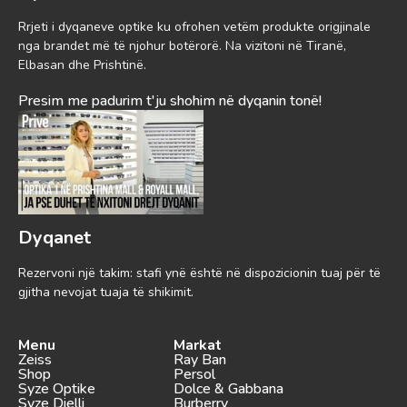
Rrjeti i dyqaneve optike ku ofrohen vetëm produkte origjinale
nga brandet më të njohur botërorë. Na vizitoni në Tiranë,
Elbasan dhe Prishtinë.
Presim me padurim t'ju shohim në dyqanin tonë!
Dyqanet
Rezervoni një takim: stafi ynë është në dispozicionin tuaj për të
gjitha nevojat tuaja të shikimit.
Menu
Markat
Zeiss
Ray Ban
Shop
Persol
Syze Optike
Dolce & Gabbana
Syze Dielli
Burberry