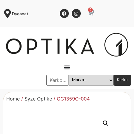
0
Dyqanet
Kerko
Home
/
Syze Optike
/ GG1359O-004