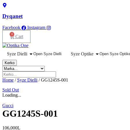
Skip
to
content
Dyqanet
Facebook
Instagram
0
Cart
Syze Dielli
Syze Optike
Open Syze Dielli
Open Syze Optik
Kerko
Home
/
Syze Dielli
/ GG1245S-001
Sold Out
Loading...
Gucci
GG1245S-001
106,000
L