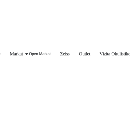
Markat
Zeiss
Outlet
Vizita Okulistik
e
Open Markat