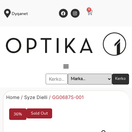
0
Dyqanet
Kerko
Home
/
Syze Dielli
/ GG0687S-001
Sold Out
36%