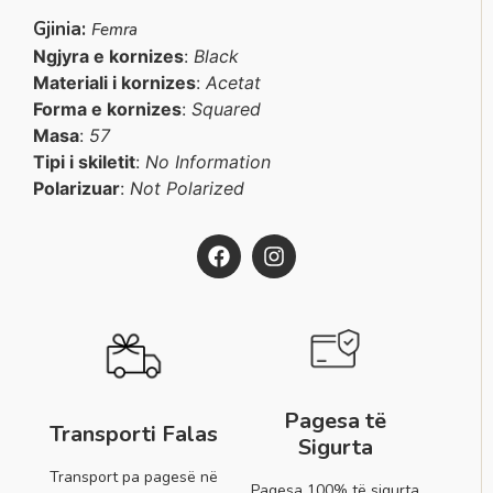
Gjinia:
Femra
Ngjyra e kornizes
:
Black
Materiali i kornizes
:
Acetat
Forma e kornizes
:
Squared
Masa
:
57
Tipi i skiletit
:
No Information
Polarizuar
:
Not Polarized
Pagesa të
Transporti Falas
Sigurta
Transport pa pagesë në
Pagesa 100% të sigurta