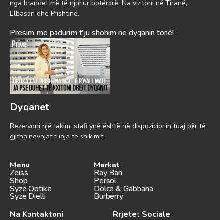
nga brandet më të njohur botërorë. Na vizitoni në Tiranë,
Elbasan dhe Prishtinë.
Presim me padurim t'ju shohim në dyqanin tonë!
Dyqanet
Rezervoni një takim: stafi ynë është në dispozicionin tuaj për të
gjitha nevojat tuaja të shikimit.
Menu
Markat
Zeiss
Ray Ban
Shop
Persol
Syze Optike
Dolce & Gabbana
Syze Dielli
Burberry
Na Kontaktoni
Rrjetet Sociale