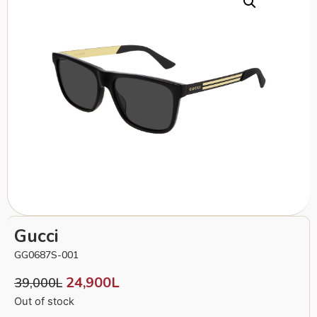
Gucci
GG0687S-001
24,900
L
39,000
L
Out of stock