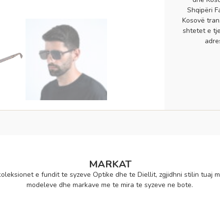
Shqipëri F
Kosovë tran
shtetet e tj
adre
MARKAT
oleksionet e fundit te syzeve Optike dhe te Diellit, zgjidhni stilin tuaj m
modeleve dhe markave me te mira te syzeve ne bote.