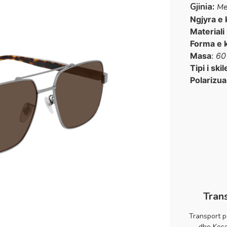
Gjinia:
Me
Ngjyra e 
Materiali
Forma e 
Masa
:
60
Tipi i skil
Polarizua
Tran
Transport p
dhe Koso