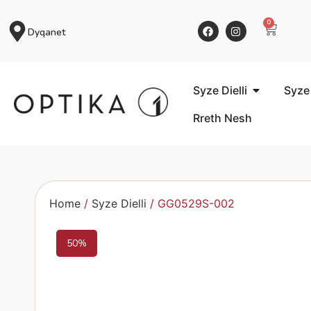
0
Dyqanet
Syze Dielli
Syze
Rreth Nesh
Home
/
Syze Dielli
/ GG0529S-002
50%