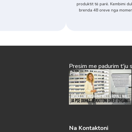
produktit të parë. Kembimi du
brenda 48 oreve nga momenti
Presim me padurim t'ju 
Na Kontaktoni