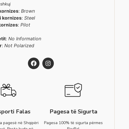
shkuj
kornizes
:
Brown
 i kornizes
:
Steel
kornizes
:
Pilot
etit
:
No Information
r
:
Not Polarized
sporti Falas
Pagesa të Sigurta
a pagesë në Shqipëri
Pagesa 100% të sigurta përmes
vë. Posta kudo në
PayPal