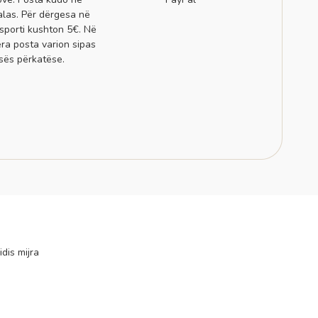
alas. Për dërgesa në
sporti kushton 5€. Në
era posta varion sipas
sës përkatëse.
idis mijra