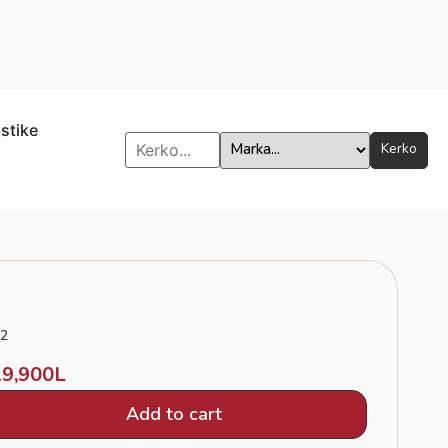
istike
Kerko
2
19,900
L
Add to cart