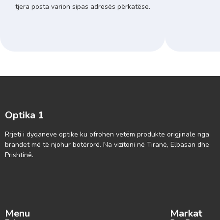
tjera posta varion sipas adresës përkatëse.
Optika 1
Rrjeti i dyqaneve optike ku ofrohen vetëm produkte origjinale nga
brandet më të njohur botërorë. Na vizitoni në Tiranë, Elbasan dhe
Prishtinë.
Menu
Markat