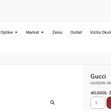
 Optike
Markat
Zeiss
Outlet
Vizita Okul
Gucci
GG0529S-00
40,000
L