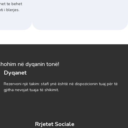
het te behet
 i blerjes.
shohim në dyqanin tonë!
Dyqanet
Rezervoni një takim: stafi ynë është në dispozicionin tuaj për të
gjitha nevojat tuaja të shikimit.
Rrjetet Sociale