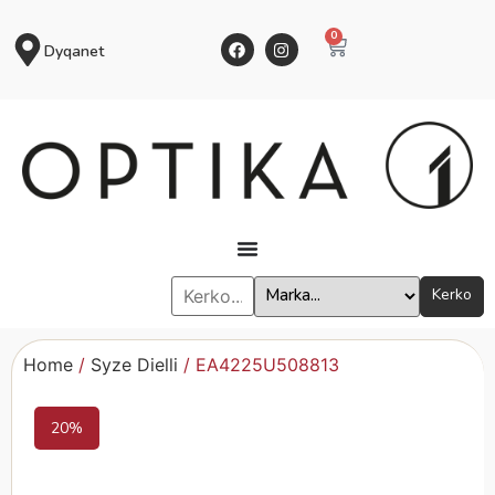
0
Dyqanet
Kerko
Home
/
Syze Dielli
/ EA4225U508813
20%