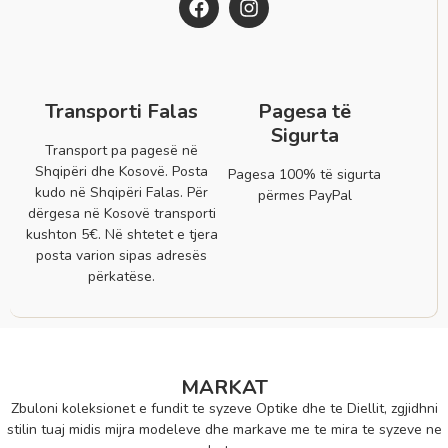
Transporti Falas
Pagesa të
Sigurta
Transport pa pagesë në
Shqipëri dhe Kosovë. Posta
Pagesa 100% të sigurta
kudo në Shqipëri Falas. Për
përmes PayPal
dërgesa në Kosovë transporti
kushton 5€. Në shtetet e tjera
posta varion sipas adresës
përkatëse.
MARKAT
Zbuloni koleksionet e fundit te syzeve Optike dhe te Diellit, zgjidhni
stilin tuaj midis mijra modeleve dhe markave me te mira te syzeve ne