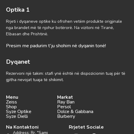
Optika 1
Rrjeti i dyqaneve optike ku ofrohen vetëm produkte origjinale
nga brandet më të njohur botërorë. Na vizitoni në Tiranë,
Elbasan dhe Prishtinë.
Presim me padurim t'ju shohim në dyqanin tonë!
Dyqanet
Rezervoni një takim: stafi ynë është në dispozicionin tuaj për të
gjitha nevojat tuaja të shikimit.
Menu
Markat
Zeiss
Ray Ban
Shop
Persol
Syze Optike
Dolce & Gabbana
Syze Dielli
Burberry
Na Kontaktoni
Rrjetet Sociale
Address: Rr. "Sami