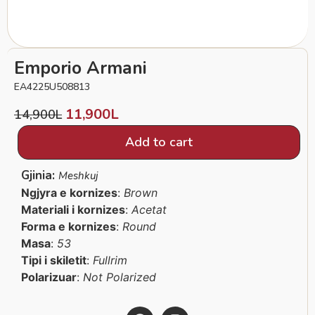
Emporio Armani
EA4225U508813
11,900
L
14,900
L
Add to cart
Gjinia:
Meshkuj
Ngjyra e kornizes
:
Brown
Materiali i kornizes
:
Acetat
Forma e kornizes
:
Round
Masa
:
53
Tipi i skiletit
:
Fullrim
Polarizuar
:
Not Polarized