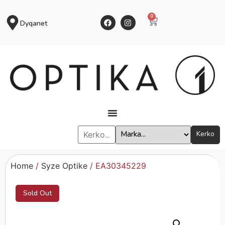
0
Dyqanet
Kerko
Home
/
Syze Optike
/ EA30345229
Sold Out