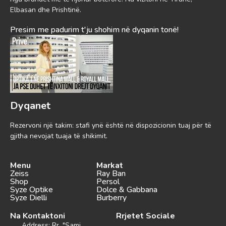
Elbasan dhe Prishtinë.
Presim me padurim t'ju shohim në dyqanin tonë!
Dyqanet
Rezervoni një takim: stafi ynë është në dispozicionin tuaj për të
gjitha nevojat tuaja të shikimit.
Menu
Markat
Zeiss
Ray Ban
Shop
Persol
Syze Optike
Dolce & Gabbana
Syze Dielli
Burberry
Na Kontaktoni
Rrjetet Sociale
Address: Rr. "Sami