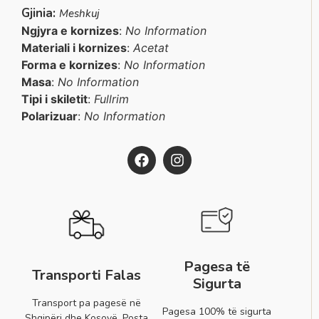
Gjinia:
Meshkuj
Ngjyra e kornizes
:
No Information
Materiali i kornizes
:
Acetat
Forma e kornizes
:
No Information
Masa
:
No Information
Tipi i skiletit
:
Fullrim
Polarizuar
:
No Information
Pagesa të
Transporti Falas
Sigurta
Transport pa pagesë në
Pagesa 100% të sigurta
Shqipëri dhe Kosovë. Posta