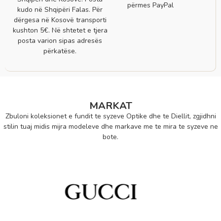
përmes PayPal
kudo në Shqipëri Falas. Për
dërgesa në Kosovë transporti
kushton 5€. Në shtetet e tjera
posta varion sipas adresës
përkatëse.
MARKAT
Zbuloni koleksionet e fundit te syzeve Optike dhe te Diellit, zgjidhni
stilin tuaj midis mijra modeleve dhe markave me te mira te syzeve ne
bote.