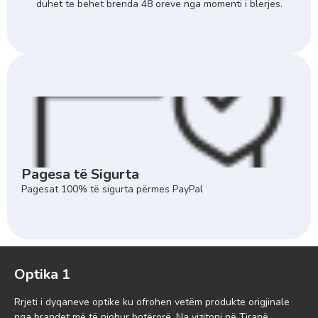
duhet te behet brenda 48 oreve nga momenti i blerjes.
Pagesa të Sigurta
Pagesat 100% të sigurta përmes PayPal
Optika 1
Rrjeti i dyqaneve optike ku ofrohen vetëm produkte origjinale
nga brandet më të njohur botërorë. Na vizitoni në Tiranë,