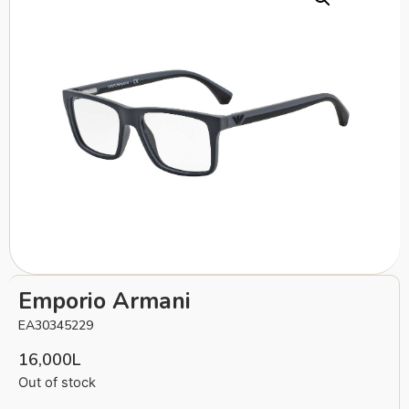
Emporio Armani
EA30345229
16,000
L
Out of stock