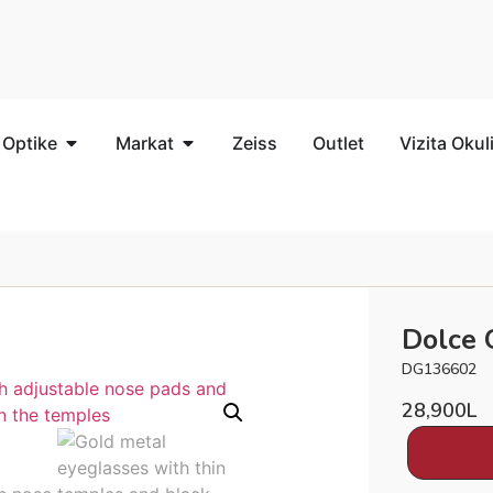
 Optike
Markat
Zeiss
Outlet
Vizita Okul
Dolce
DG136602
28,900
L