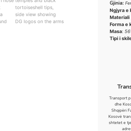
Gjinia:
Fe
Ngjyra e 
Materiali
Forma e 
Masa
:
56
Tipi i skil
Tran
Transport p
dhe Koso
Shqipëri F
Kosovë tran
shtetet e tj
adre