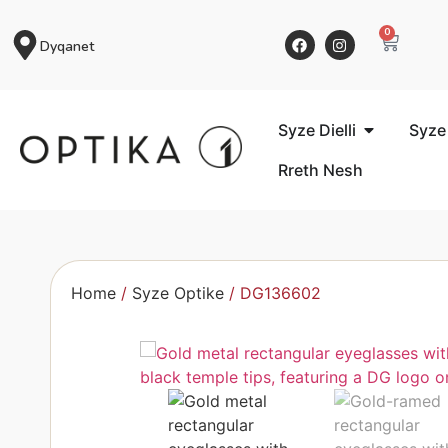
0
Dyqanet
Syze Dielli
Syze
Rreth Nesh
Home
/
Syze Optike
/ DG136602