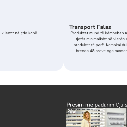
Transport Falas
 klientit në çdo kohë.
Produktet mund të këmbehen m
tjetër minimalisht në vlerën 
produktit të parë. Kembimi du
brenda 48 oreve nga momenti
Presim me padurim t'ju 