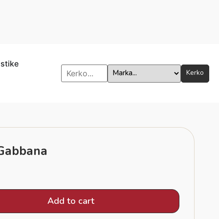
istike
Kerko
 Gabbana
Add to cart