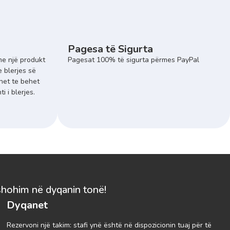
Pagesa të Sigurta
e një produkt
Pagesat 100% të sigurta përmes PayPal
e blerjes së
het te behet
 i blerjes.
shohim në dyqanin tonë!
Dyqanet
Rezervoni një takim: stafi ynë është në dispozicionin tuaj për të