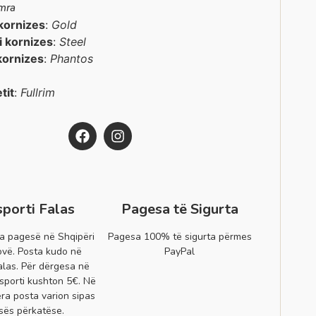
mra
kornizes
:
Gold
 i kornizes
:
Steel
kornizes
:
Phantos
etit
:
Fullrim
sporti Falas
Pagesa të Sigurta
a pagesë në Shqipëri
Pagesa 100% të sigurta përmes
vë. Posta kudo në
PayPal
alas. Për dërgesa në
sporti kushton 5€. Në
era posta varion sipas
sës përkatëse.