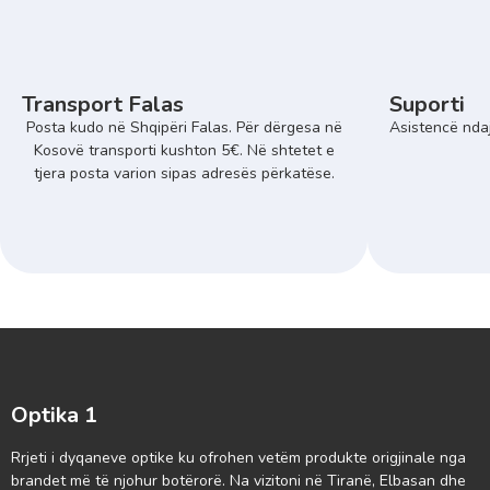
Transport Falas
Suporti
Posta kudo në Shqipëri Falas. Për dërgesa në
Asistencë ndaj
Kosovë transporti kushton 5€. Në shtetet e
tjera posta varion sipas adresës përkatëse.
Optika 1
Rrjeti i dyqaneve optike ku ofrohen vetëm produkte origjinale nga
brandet më të njohur botërorë. Na vizitoni në Tiranë, Elbasan dhe