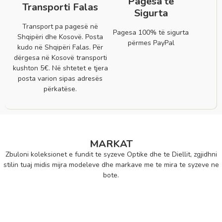
Pagesa të
Transporti Falas
Sigurta
Transport pa pagesë në
Pagesa 100% të sigurta
Shqipëri dhe Kosovë. Posta
përmes PayPal
kudo në Shqipëri Falas. Për
dërgesa në Kosovë transporti
kushton 5€. Në shtetet e tjera
posta varion sipas adresës
përkatëse.
MARKAT
Zbuloni koleksionet e fundit te syzeve Optike dhe te Diellit, zgjidhni
stilin tuaj midis mijra modeleve dhe markave me te mira te syzeve ne
bote.