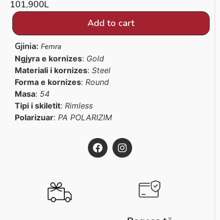
101,900
L
Add to cart
Gjinia:
Femra
Ngjyra e kornizes
:
Gold
Materiali i kornizes
:
Steel
Forma e kornizes
:
Round
Masa
:
54
Tipi i skiletit
:
Rimless
Polarizuar
:
PA POLARIZIM