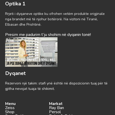
Optika 1
Rrjeti i dyqaneve optike ku ofrohen vetëm produkte origjinale
nga brandet më të njohur botërorë. Na vizitoni në Tiranë,
Elbasan dhe Prishtinë.
Presim me padurim t'ju shohim në dyqanin tonë!
Dyqanet
Rezervoni një takim: stafi ynë është në dispozicionin tuaj për të
gjitha nevojat tuaja të shikimit.
Menu
Markat
Zeiss
Ray Ban
Shop
Persol