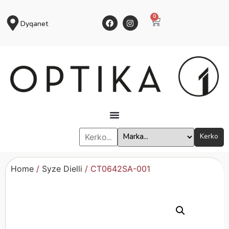
0
Dyqanet
Kerko
Home
/
Syze Dielli
/ CT0642SA-001