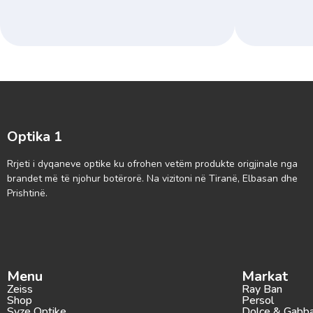
Optika 1
Rrjeti i dyqaneve optike ku ofrohen vetëm produkte origjinale nga
brandet më të njohur botërorë. Na vizitoni në Tiranë, Elbasan dhe
Prishtinë.
Menu
Markat
Zeiss
Ray Ban
Shop
Persol
Syze Optike
Dolce & Gabb