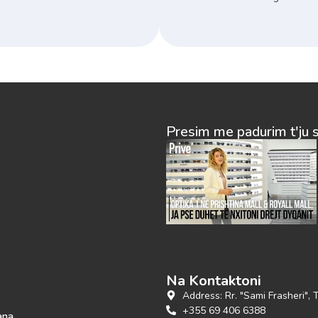
Presim me padurim t'ju 
Na Kontaktoni
Address: Rr. "Sami Frasheri", 
+355 69 406 6388
ana