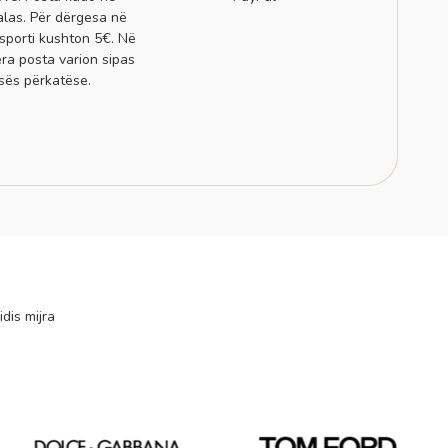
alas. Për dërgesa në
sporti kushton 5€. Në
era posta varion sipas
sës përkatëse.
idis mijra