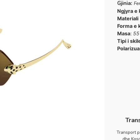
Gjinia:
Fe
Ngjyra e 
Materiali
Forma e 
Masa
:
55
Tipi i skil
Polarizua
Tran
Transport p
dhe Koso