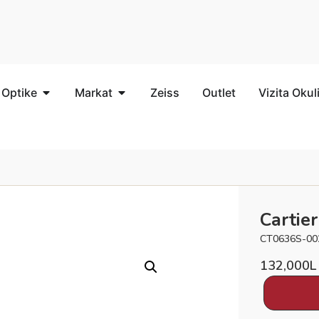
 Optike
Markat
Zeiss
Outlet
Vizita Okul
Cartier
CT0636S-00
132,000
L