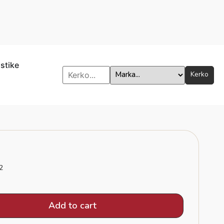
istike
Kerko
2
Add to cart