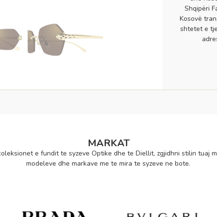
Shqipëri F
Kosovë tran
shtetet e tj
adre
MARKAT
oleksionet e fundit te syzeve Optike dhe te Diellit, zgjidhni stilin tuaj m
modeleve dhe markave me te mira te syzeve ne bote.