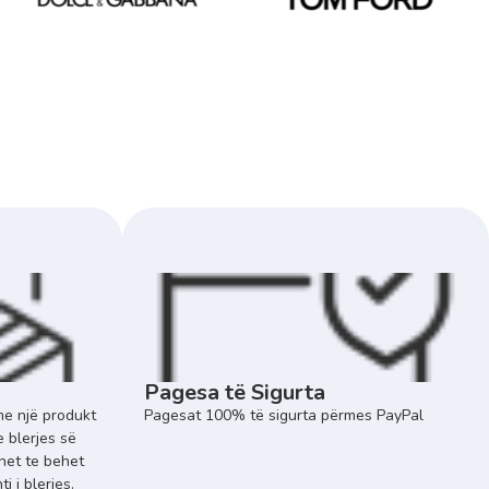
Pagesa të Sigurta
e një produkt
Pagesat 100% të sigurta përmes PayPal
e blerjes së
het te behet
 i blerjes.