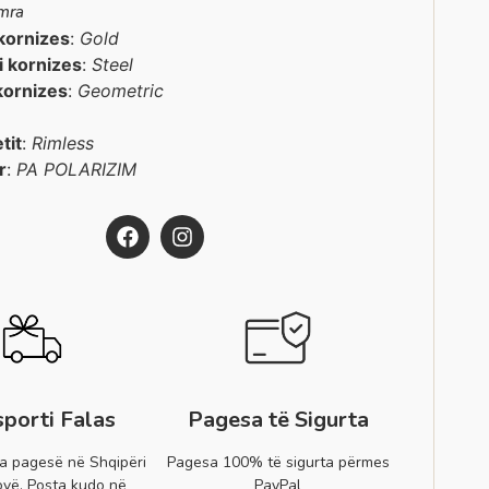
mra
kornizes
:
Gold
 i kornizes
:
Steel
kornizes
:
Geometric
etit
:
Rimless
r
:
PA POLARIZIM
sporti Falas
Pagesa të Sigurta
a pagesë në Shqipëri
Pagesa 100% të sigurta përmes
vë. Posta kudo në
PayPal