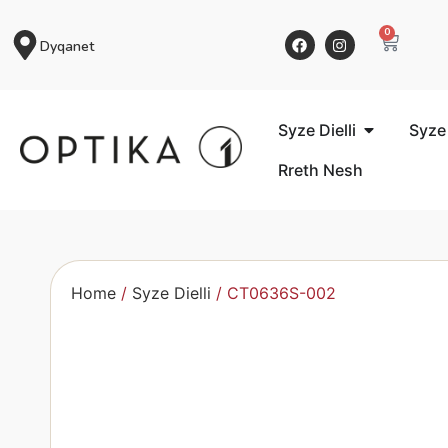
0
Dyqanet
Syze Dielli
Syze
Rreth Nesh
Home
/
Syze Dielli
/ CT0636S-002