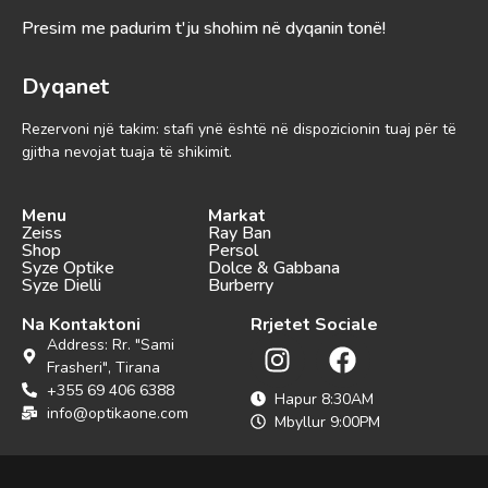
Presim me padurim t'ju shohim në dyqanin tonë!
Dyqanet
Rezervoni një takim: stafi ynë është në dispozicionin tuaj për të
gjitha nevojat tuaja të shikimit.
Menu
Markat
Zeiss
Ray Ban
Shop
Persol
Syze Optike
Dolce & Gabbana
Syze Dielli
Burberry
Na Kontaktoni
Rrjetet Sociale
Address: Rr. "Sami
Frasheri", Tirana
+355 69 406 6388
Hapur 8:30AM
info@optikaone.com
Mbyllur 9:00PM