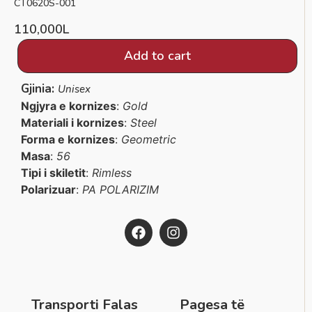
CT0620S-001
110,000
L
Add to cart
Gjinia:
Unisex
Ngjyra e kornizes
:
Gold
Materiali i kornizes
:
Steel
Forma e kornizes
:
Geometric
Masa
:
56
Tipi i skiletit
:
Rimless
Polarizuar
:
PA POLARIZIM
Transporti Falas
Pagesa të