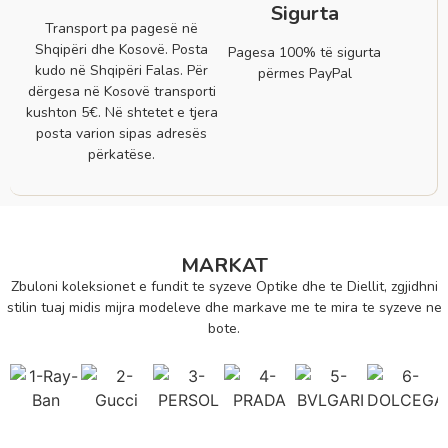
Sigurta
Transport pa pagesë në
Shqipëri dhe Kosovë. Posta
Pagesa 100% të sigurta
kudo në Shqipëri Falas. Për
përmes PayPal
dërgesa në Kosovë transporti
kushton 5€. Në shtetet e tjera
posta varion sipas adresës
përkatëse.
MARKAT
Zbuloni koleksionet e fundit te syzeve Optike dhe te Diellit, zgjidhni
stilin tuaj midis mijra modeleve dhe markave me te mira te syzeve ne
bote.