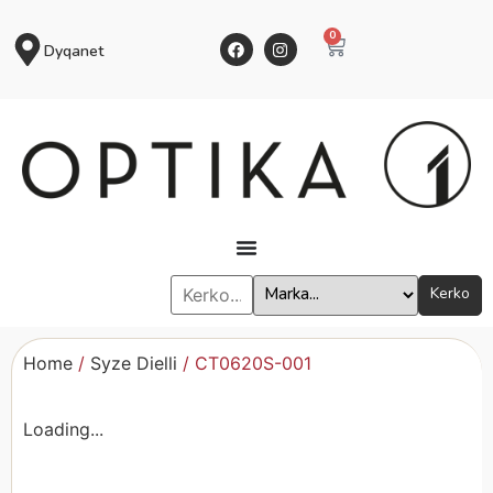
0
Dyqanet
Kerko
Home
/
Syze Dielli
/ CT0620S-001
Loading...