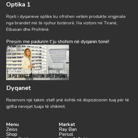
Optika 1
Rrjeti i dyqaneve optike ku ofrohen vetëm produkte origjinale
nga brandet më të njohur botërorë. Na vizitoni në Tiranë,
Elbasan dhe Prishtinë.
Presim me padurim t'ju shohim në dyqanin tonë!
Dyqanet
Rezervoni një takim: stafi ynë është në dispozicionin tuaj për të
gjitha nevojat tuaja të shikimit.
Menu
Markat
Zeiss
Ray Ban
Shop
Persol