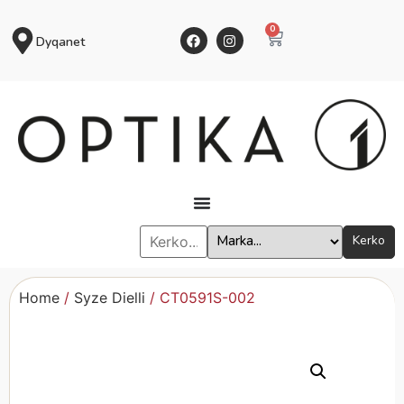
0
Dyqanet
Kerko
Home
/
Syze Dielli
/ CT0591S-002