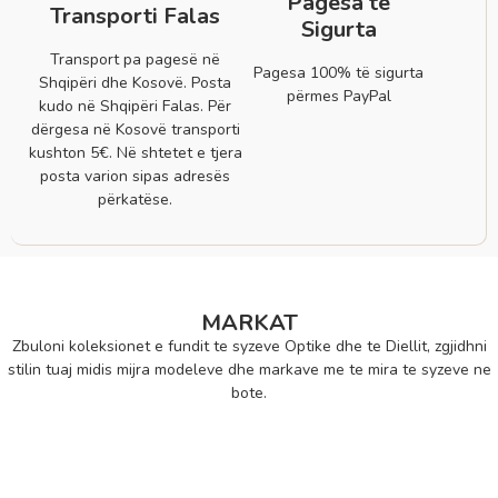
Pagesa të
Transporti Falas
Sigurta
Transport pa pagesë në
Pagesa 100% të sigurta
Shqipëri dhe Kosovë. Posta
përmes PayPal
kudo në Shqipëri Falas. Për
dërgesa në Kosovë transporti
kushton 5€. Në shtetet e tjera
posta varion sipas adresës
përkatëse.
MARKAT
Zbuloni koleksionet e fundit te syzeve Optike dhe te Diellit, zgjidhni
stilin tuaj midis mijra modeleve dhe markave me te mira te syzeve ne
bote.