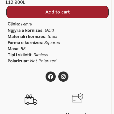
112,900
L
Add to cart
Gjinia:
Femra
Ngjyra e kornizes
:
Gold
Materiali i kornizes
:
Steel
Forma e kornizes
:
Squared
Masa
:
55
Tipi i skiletit
:
Rimless
Polarizuar
:
Not Polarized