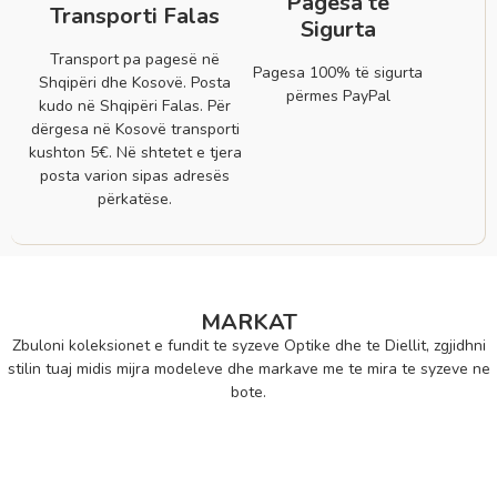
Pagesa të
Transporti Falas
Sigurta
Transport pa pagesë në
Pagesa 100% të sigurta
Shqipëri dhe Kosovë. Posta
përmes PayPal
kudo në Shqipëri Falas. Për
dërgesa në Kosovë transporti
kushton 5€. Në shtetet e tjera
posta varion sipas adresës
përkatëse.
MARKAT
Zbuloni koleksionet e fundit te syzeve Optike dhe te Diellit, zgjidhni
stilin tuaj midis mijra modeleve dhe markave me te mira te syzeve ne
bote.