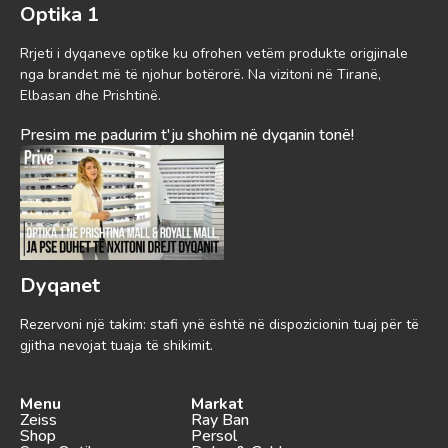
Optika 1
Rrjeti i dyqaneve optike ku ofrohen vetëm produkte origjinale
nga brandet më të njohur botërorë. Na vizitoni në Tiranë,
Elbasan dhe Prishtinë.
Presim me padurim t'ju shohim në dyqanin tonë!
Dyqanet
Rezervoni një takim: stafi ynë është në dispozicionin tuaj për të
gjitha nevojat tuaja të shikimit.
Menu
Markat
Zeiss
Ray Ban
Shop
Persol