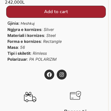
242,000
L
Add to cart
Gjinia:
Meshkuj
Ngjyra e kornizes
:
Silver
Materiali i kornizes
:
Steel
Forma e kornizes
:
Rectangle
Masa
:
56
Tipi i skiletit
:
Rimless
Polarizuar
:
PA POLARIZIM