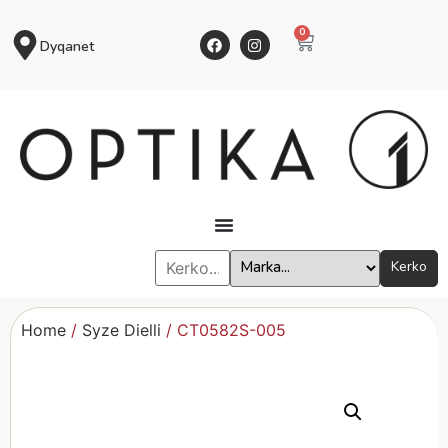
0
Dyqanet
Kerko
Home
/
Syze Dielli
/ CT0582S-005