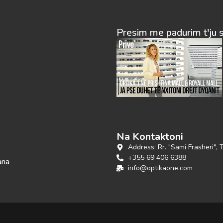
Presim me padurim t'ju 
Na Kontaktoni
Address: Rr. "Sami Frasheri", 
+355 69 406 6388
ana
info@optikaone.com