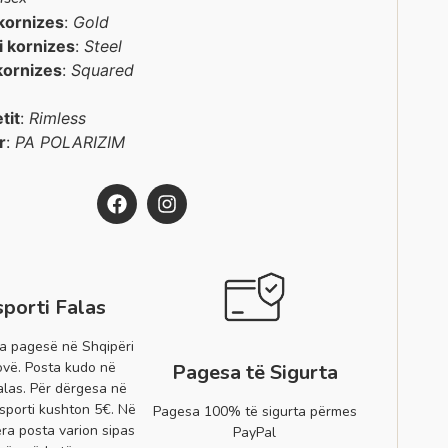
kornizes
:
Gold
 i kornizes
:
Steel
kornizes
:
Squared
etit
:
Rimless
r
:
PA POLARIZIM
sporti Falas
a pagesë në Shqipëri
vë. Posta kudo në
Pagesa të Sigurta
alas. Për dërgesa në
sporti kushton 5€. Në
Pagesa 100% të sigurta përmes
era posta varion sipas
PayPal