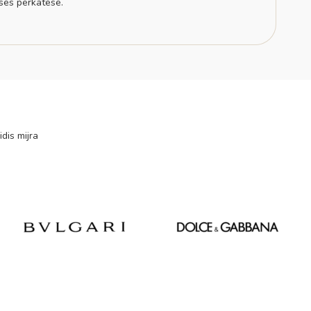
sës përkatëse.
idis mijra