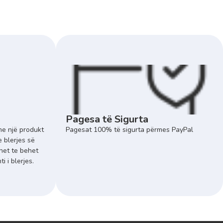
Pagesa të Sigurta
e një produkt
Pagesat 100% të sigurta përmes PayPal
e blerjes së
het te behet
 i blerjes.