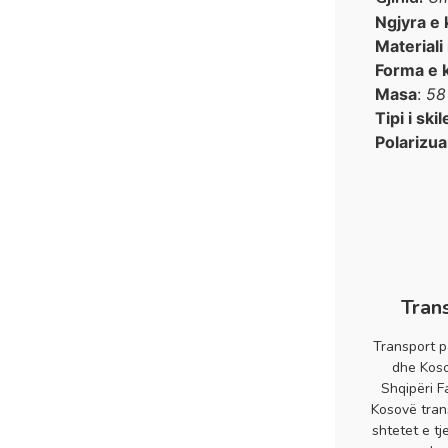
Ngjyra e 
Materiali
Forma e 
Masa
:
58
Tipi i skil
Polarizua
Tran
Transport p
dhe Koso
Shqipëri F
Kosovë tran
shtetet e tj