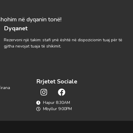
shohim në dyqanin tonë!
Dyqanet
Rezervoni një takim: stafi ynë është në dispozicionin tuaj për të
gjitha nevojat tuaja të shikimit.
Rrjetet Sociale
Tirana
Hapur 8:30AM
Mbyllur 9:00PM