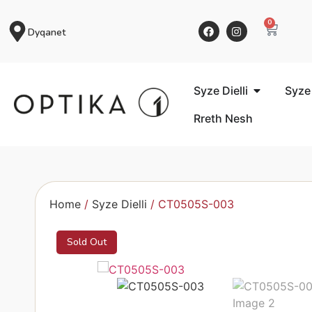
0
Dyqanet
Syze Dielli
Syze
Rreth Nesh
Home
/
Syze Dielli
/ CT0505S-003
Sold Out