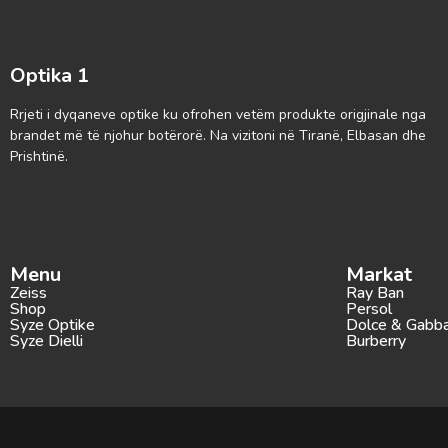
Optika 1
Rrjeti i dyqaneve optike ku ofrohen vetëm produkte origjinale nga
brandet më të njohur botërorë. Na vizitoni në Tiranë, Elbasan dhe
Prishtinë.
Menu
Markat
Zeiss
Ray Ban
Shop
Persol
Syze Optike
Dolce & Gabb
Syze Dielli
Burberry