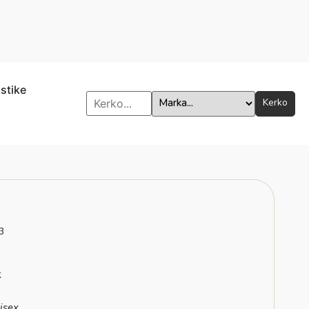
istike
Kerko
3
k
isex