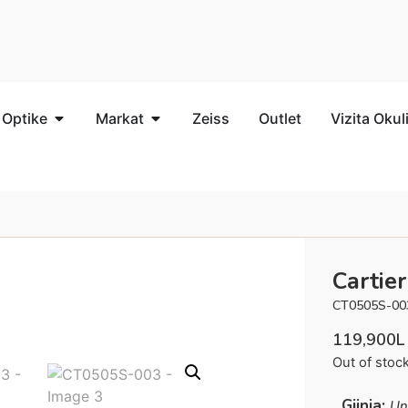
 Optike
Markat
Zeiss
Outlet
Vizita Okul
Cartier
CT0505S-00
119,900
L
Out of stoc
Gjinia:
Un