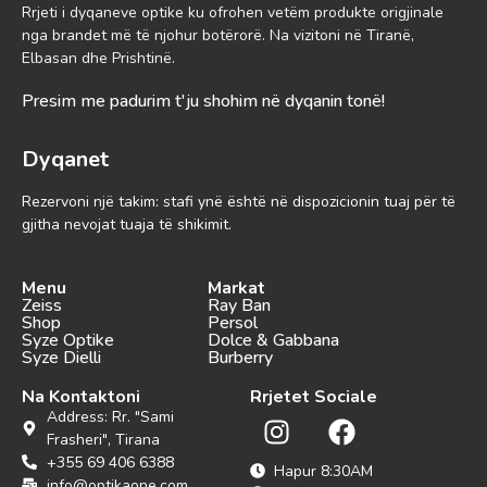
Rrjeti i dyqaneve optike ku ofrohen vetëm produkte origjinale
nga brandet më të njohur botërorë. Na vizitoni në Tiranë,
Elbasan dhe Prishtinë.
Presim me padurim t'ju shohim në dyqanin tonë!
Dyqanet
Rezervoni një takim: stafi ynë është në dispozicionin tuaj për të
gjitha nevojat tuaja të shikimit.
Menu
Markat
Zeiss
Ray Ban
Shop
Persol
Syze Optike
Dolce & Gabbana
Syze Dielli
Burberry
Na Kontaktoni
Rrjetet Sociale
Address: Rr. "Sami
Frasheri", Tirana
+355 69 406 6388
Hapur 8:30AM
info@optikaone.com