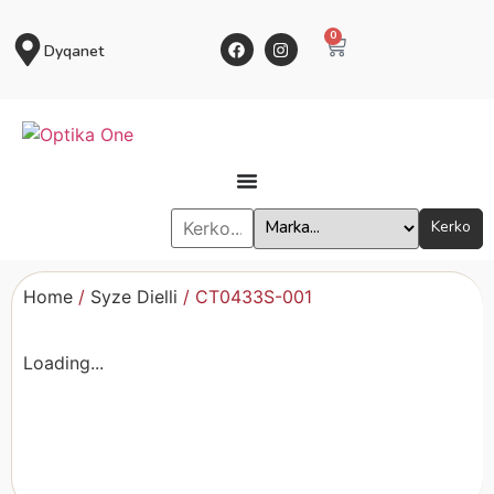
0
Dyqanet
Kerko
Home
/
Syze Dielli
/ CT0433S-001
Loading...