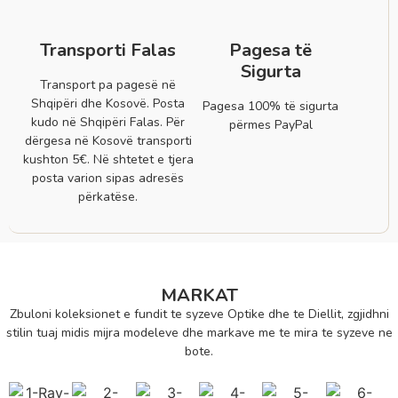
Transporti Falas
Pagesa të
Sigurta
Transport pa pagesë në
Shqipëri dhe Kosovë. Posta
Pagesa 100% të sigurta
kudo në Shqipëri Falas. Për
përmes PayPal
dërgesa në Kosovë transporti
kushton 5€. Në shtetet e tjera
posta varion sipas adresës
përkatëse.
MARKAT
Zbuloni koleksionet e fundit te syzeve Optike dhe te Diellit, zgjidhni
stilin tuaj midis mijra modeleve dhe markave me te mira te syzeve ne
bote.