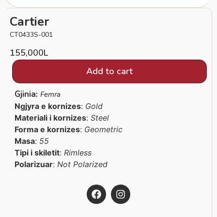
Cartier
CT0433S-001
155,000
L
Add to cart
Gjinia:
Femra
Ngjyra e kornizes
:
Gold
Materiali i kornizes
:
Steel
Forma e kornizes
:
Geometric
Masa
:
55
Tipi i skiletit
:
Rimless
Polarizuar
:
Not Polarized