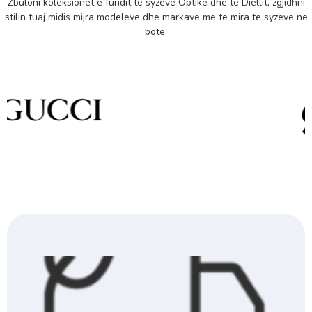
Zbuloni koleksionet e fundit te syzeve Optike dhe te Diellit, zgjidhni
stilin tuaj midis mijra modeleve dhe markave me te mira te syzeve ne
bote.