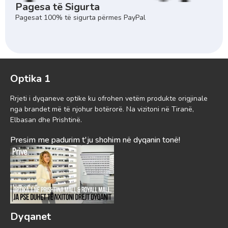
Pagesa të Sigurta
Pagesat 100% të sigurta përmes PayPal
Optika 1
Rrjeti i dyqaneve optike ku ofrohen vetëm produkte origjinale
nga brandet më të njohur botërorë. Na vizitoni në Tiranë,
Elbasan dhe Prishtinë.
Presim me padurim t'ju shohim në dyqanin tonë!
Dyqanet