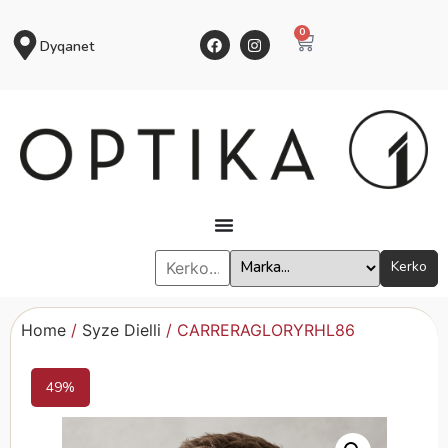
0
Dyqanet
Kerko
Home
/
Syze Dielli
/ CARRERAGLORYRHL86
49%