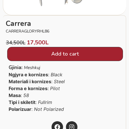
Carrera
CARRERAGLORYRHL86
17,500
L
34,500
L
Add to cart
Gjinia:
Meshkuj
Ngjyra e kornizes
:
Black
Materiali i kornizes
:
Steel
Forma e kornizes
:
Pilot
Masa
:
58
Tipi i skiletit
:
Fullrim
Polarizuar
:
Not Polarized