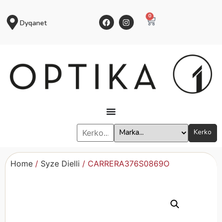
0
Dyqanet
Kerko
Home
/
Syze Dielli
/ CARRERA376S0869O