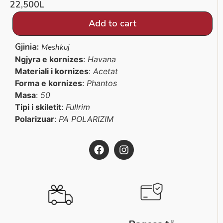
22,500
L
Add to cart
Gjinia:
Meshkuj
Ngjyra e kornizes
:
Havana
Materiali i kornizes
:
Acetat
Forma e kornizes
:
Phantos
Masa
:
50
Tipi i skiletit
:
Fullrim
Polarizuar
:
PA POLARIZIM