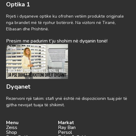
Optika 1
Rrjeti i dyqaneve optike ku ofrohen vetëm produkte origjinale
nga brandet më të njohur botërorë. Na vizitoni në Tiranë,
Elbasan dhe Prishtinë.
Presim me padurim t'ju shohim në dyqanin tonë!
Dyqanet
Rezervoni një takim: stafi ynë është në dispozicionin tuaj për të
gjitha nevojat tuaja të shikimit.
Menu
Markat
Zeiss
Ray Ban
Shop
Persol