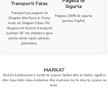
Pagesa të
Transporti Falas
Sigurta
Transport pa pagesë në
Pagesa 100% të sigurta
Shqipëri dhe Kosovë. Posta
përmes PayPal
kudo në Shqipëri Falas. Për
dërgesa në Kosovë transporti
kushton 5€. Në shtetet e tjera
posta varion sipas adresës
përkatëse.
MARKAT
Zbuloni koleksionet e fundit te syzeve Optike dhe te Diellit, zgjidhni
stilin tuaj midis mijra modeleve dhe markave me te mira te syzeve ne
bote.