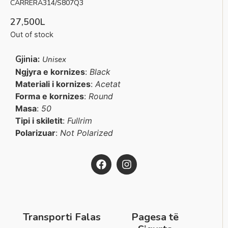
CARRERA314/S807Q3
27,500
L
Out of stock
Gjinia:
Unisex
Ngjyra e kornizes
:
Black
Materiali i kornizes
:
Acetat
Forma e kornizes
:
Round
Masa
:
50
Tipi i skiletit
:
Fullrim
Polarizuar
:
Not Polarized
Transporti Falas
Pagesa të