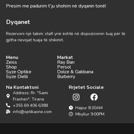
Presim me padurim t'ju shohim në dyqanin tonë!
Dyqanet
Rezervoni një takim: stafi ynë është në dispozicionin tuaj për të
gjitha nevojat tuaja të shikimit.
Menu
Markat
Zeiss
Ray Ban
Shop
Persol
Syze Optike
Dolce & Gabbana
Syze Dielli
Burberry
Na Kontaktoni
Rrjetet Sociale
Address: Rr. "Sami
Frasheri", Tirana
+355 69 406 6388
Hapur 8:30AM
info@optikaone.com
Mbyllur 9:00PM