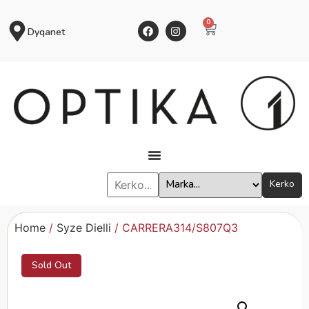
0
Dyqanet
Kerko
Home
/
Syze Dielli
/ CARRERA314/S807Q3
Sold Out