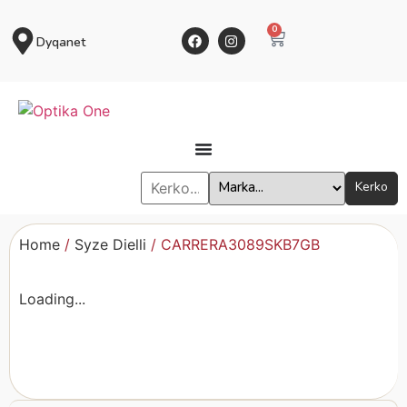
0
Dyqanet
Kerko
Home
/
Syze Dielli
/ CARRERA3089SKB7GB
Loading...