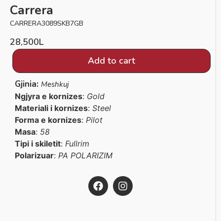
Carrera
CARRERA3089SKB7GB
28,500
L
Add to cart
Gjinia:
Meshkuj
Ngjyra e kornizes
:
Gold
Materiali i kornizes
:
Steel
Forma e kornizes
:
Pilot
Masa
:
58
Tipi i skiletit
:
Fullrim
Polarizuar
:
PA POLARIZIM