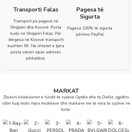
Transporti Falas
Pagesa të
Sigurta
Transport pa pagesë në
Shqipëri dhe Kosovë. Posta
Pagesa 100% të sigurta
kudo në Shqipëri Falas. Për
përmes PayPal
dërgesa në Kosovë transporti
kushton 5€. Në shtetet e tjera
posta varion sipas adresës
përkatëse.
MARKAT
Zbuloni koleksionet e fundit te syzeve Optike dhe te Diellit, zgjidhni
stilin tuaj midis mijra modeleve dhe markave me te mira te syzeve ne
bote.