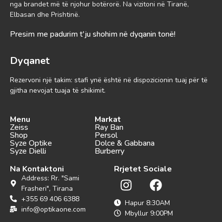
nga brandet më të njohur botërorë. Na vizitoni në Tiranë,
Elbasan dhe Prishtinë.
Presim me padurim t'ju shohim në dyqanin tonë!
Dyqanet
Rezervoni një takim: stafi ynë është në dispozicionin tuaj për të
gjitha nevojat tuaja të shikimit.
Menu
Markat
Zeiss
Ray Ban
Shop
Persol
Syze Optike
Dolce & Gabbana
Syze Dielli
Burberry
Na Kontaktoni
Rrjetet Sociale
Address: Rr. "Sami
Frasheri", Tirana
+355 69 406 6388
Hapur 8:30AM
info@optikaone.com
Mbyllur 9:00PM