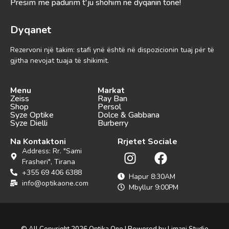
Presim me padurim t'ju shohim në dyqanin tonë!
Dyqanet
Rezervoni një takim: stafi ynë është në dispozicionin tuaj për të
gjitha nevojat tuaja të shikimit.
Menu
Markat
Zeiss
Ray Ban
Shop
Persol
Syze Optike
Dolce & Gabbana
Syze Dielli
Burberry
Na Kontaktoni
Rrjetet Sociale
Address: Rr. "Sami
Frasheri", Tirana
+355 69 406 6388
Hapur 8:30AM
info@optikaone.com
Mbyllur 9:00PM
© All Copyright 2026 Optika One | Powered by Limani Studio