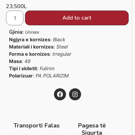
23,500
L
Add to cart
Gjinia:
Unisex
Ngjyra e kornizes
:
Black
Materiali i kornizes
:
Steel
Forma e kornizes
:
Irregular
Masa
:
49
Tipi i skiletit
:
Fullrim
Polarizuar
:
PA POLARIZIM
Transporti Falas
Pagesa të
Sigurta