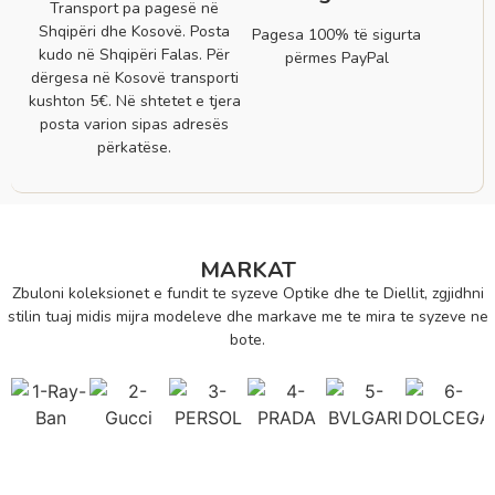
Transport pa pagesë në
Shqipëri dhe Kosovë. Posta
Pagesa 100% të sigurta
kudo në Shqipëri Falas. Për
përmes PayPal
dërgesa në Kosovë transporti
kushton 5€. Në shtetet e tjera
posta varion sipas adresës
përkatëse.
MARKAT
Zbuloni koleksionet e fundit te syzeve Optike dhe te Diellit, zgjidhni
stilin tuaj midis mijra modeleve dhe markave me te mira te syzeve ne
bote.