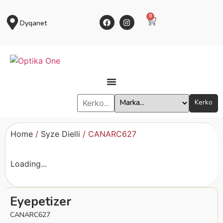
0
Dyqanet
Kerko
Home
/
Syze Dielli
/ CANARC627
Loading...
Eyepetizer
CANARC627