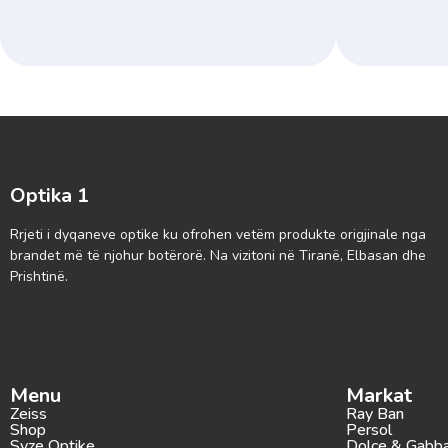
Optika 1
Rrjeti i dyqaneve optike ku ofrohen vetëm produkte origjinale nga
brandet më të njohur botërorë. Na vizitoni në Tiranë, Elbasan dhe
Prishtinë.
Menu
Markat
Zeiss
Ray Ban
Shop
Persol
Syze Optike
Dolce & Gabb