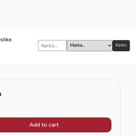
istike
Kerko
a
Add to cart