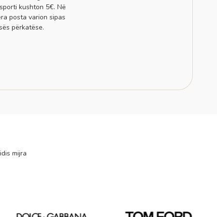
sporti kushton 5€. Në
era posta varion sipas
sës përkatëse.
idis mijra