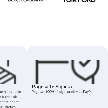
Pagesa të Sigurta
e një produkt
Pagesat 100% të sigurta përmes PayPal
e blerjes së
het te behet
 i blerjes.