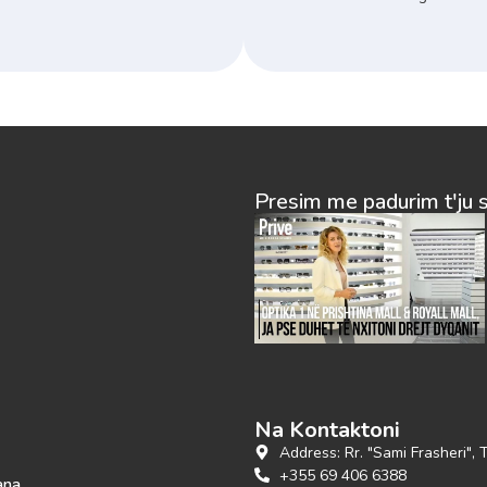
Presim me padurim t'ju 
Na Kontaktoni
Address: Rr. "Sami Frasheri", 
+355 69 406 6388
ana