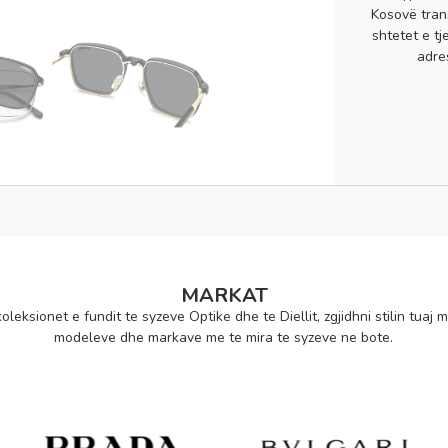
Kosovë tran
shtetet e tj
adre
MARKAT
oleksionet e fundit te syzeve Optike dhe te Diellit, zgjidhni stilin tuaj m
modeleve dhe markave me te mira te syzeve ne bote.