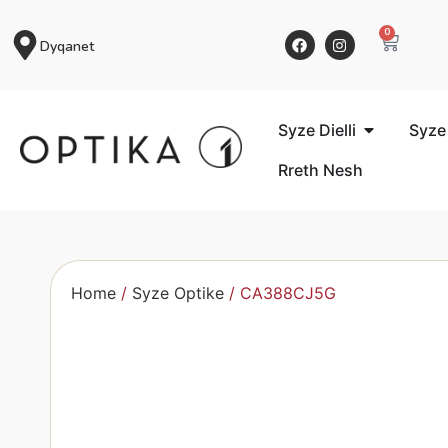
0
Dyqanet
Syze Dielli
Syze
Rreth Nesh
Home
/
Syze Optike
/ CA388CJ5G