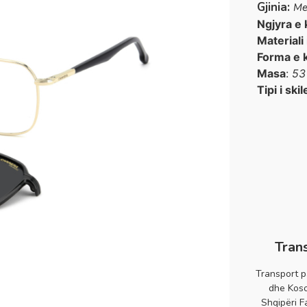
Gjinia:
Me
Ngjyra e 
Materiali
Forma e 
Masa
:
53
Tipi i skil
Tran
Transport p
dhe Koso
Shqipëri F