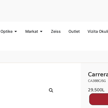
 Optike
Markat
Zeiss
Outlet
Vizita Okul
Carrer
CA388CJ5G
29,500
L