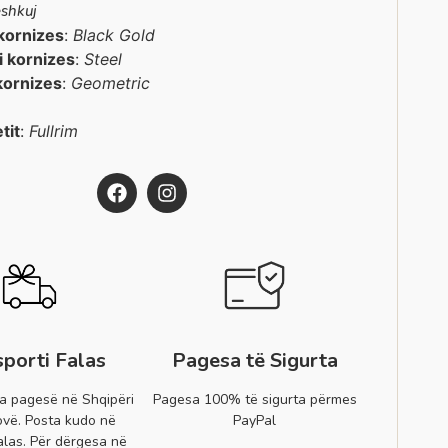
shkuj
kornizes
:
Black Gold
 i kornizes
:
Steel
kornizes
:
Geometric
etit
:
Fullrim
sporti Falas
Pagesa të Sigurta
a pagesë në Shqipëri
Pagesa 100% të sigurta përmes
vë. Posta kudo në
PayPal
alas. Për dërgesa në