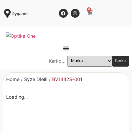
0
Dyqanet
Kerko
Home
/
Syze Dielli
/ BV1442S-001
Loading...