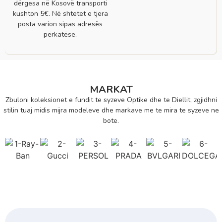
dërgesa në Kosovë transporti
kushton 5€. Në shtetet e tjera
posta varion sipas adresës
përkatëse.
MARKAT
Zbuloni koleksionet e fundit te syzeve Optike dhe te Diellit, zgjidhni
stilin tuaj midis mijra modeleve dhe markave me te mira te syzeve ne
bote.