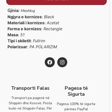
Gjinia:
Meshkuj
Ngjyra e kornizes
:
Black
Materiali i kornizes
:
Acetat
Forma e kornizes
:
Rectangle
Masa
:
51
Tipi i skiletit
:
Fullrim
Polarizuar
:
PA POLARIZIM
Transporti Falas
Pagesa të
Sigurta
Transport pa pagesë në
Shqipëri dhe Kosovë. Posta
Pagesa 100% të sigurta
kudo në Shqipëri Falas. Për
përmes PayPal