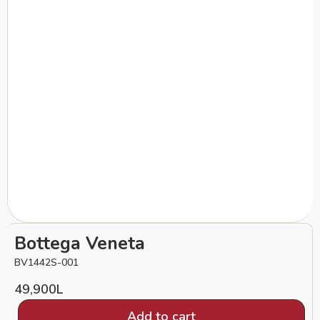
Bottega Veneta
BV1442S-001
49,900
L
Add to cart