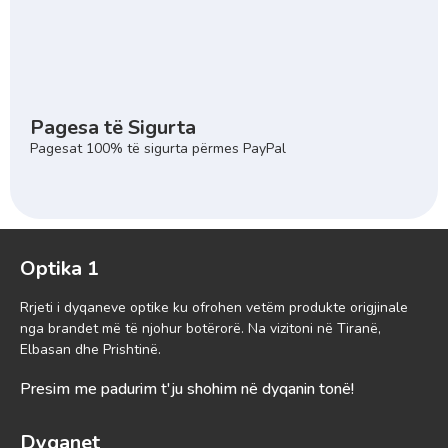
Pagesa të Sigurta
Pagesat 100% të sigurta përmes PayPal
Optika 1
Rrjeti i dyqaneve optike ku ofrohen vetëm produkte origjinale
nga brandet më të njohur botërorë. Na vizitoni në Tiranë,
Elbasan dhe Prishtinë.
Presim me padurim t'ju shohim në dyqanin tonë!
Dyqanet