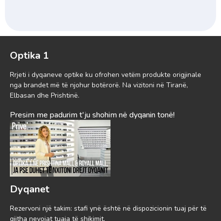
Optika 1
Rrjeti i dyqaneve optike ku ofrohen vetëm produkte origjinale
nga brandet më të njohur botërorë. Na vizitoni në Tiranë,
Elbasan dhe Prishtinë.
Presim me padurim t'ju shohim në dyqanin tonë!
Dyqanet
Rezervoni një takim: stafi ynë është në dispozicionin tuaj për të
gjitha nevojat tuaja të shikimit.