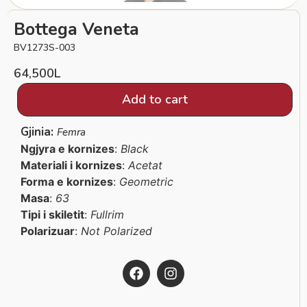
Bottega Veneta
BV1273S-003
64,500
L
Add to cart
Gjinia:
Femra
Ngjyra e kornizes
:
Black
Materiali i kornizes
:
Acetat
Forma e kornizes
:
Geometric
Masa
:
63
Tipi i skiletit
:
Fullrim
Polarizuar
:
Not Polarized