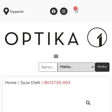
0
Dyqanet
Kerko
Home
/
Syze Dielli
/ BV1273S-003