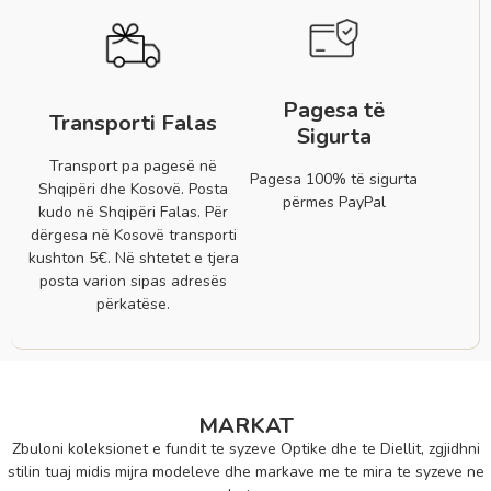
Pagesa të
Transporti Falas
Sigurta
Transport pa pagesë në
Pagesa 100% të sigurta
Shqipëri dhe Kosovë. Posta
përmes PayPal
kudo në Shqipëri Falas. Për
dërgesa në Kosovë transporti
kushton 5€. Në shtetet e tjera
posta varion sipas adresës
përkatëse.
MARKAT
Zbuloni koleksionet e fundit te syzeve Optike dhe te Diellit, zgjidhni
stilin tuaj midis mijra modeleve dhe markave me te mira te syzeve ne