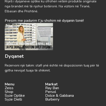
Rrjeti i dyqaneve optike ku ofrohen vetëm produkte origjinale
nga brandet më të njohur botërorë. Na vizitoni në Tiranë,
Elbasan dhe Prishtinë.
Presim me padurim t'ju shohim në dyqanin tonë!
Dyqanet
Rezervoni një takim: stafi ynë është në dispozicionin tuaj për të
gjitha nevojat tuaja të shikimit.
Menu
Markat
Zeiss
Ray Ban
Shop
Persol
Syze Optike
Dolce & Gabbana
Syze Dielli
Burberry