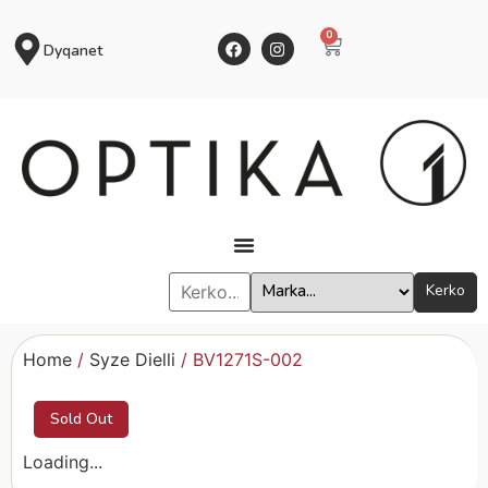
0
Dyqanet
Kerko
Home
/
Syze Dielli
/ BV1271S-002
Sold Out
Loading...