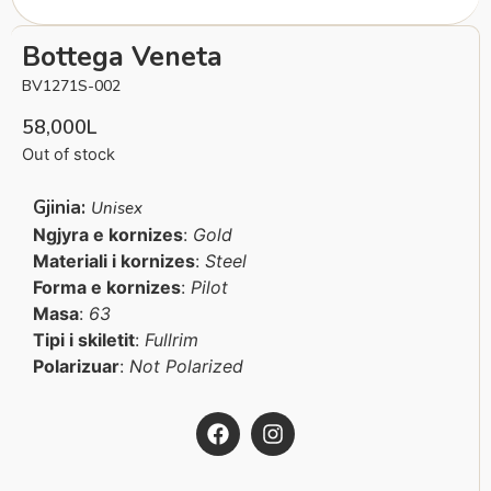
Bottega Veneta
BV1271S-002
58,000
L
Out of stock
Gjinia:
Unisex
Ngjyra e kornizes
:
Gold
Materiali i kornizes
:
Steel
Forma e kornizes
:
Pilot
Masa
:
63
Tipi i skiletit
:
Fullrim
Polarizuar
:
Not Polarized