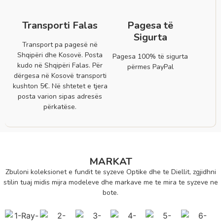
Transporti Falas
Pagesa të
Sigurta
Transport pa pagesë në
Shqipëri dhe Kosovë. Posta
Pagesa 100% të sigurta
kudo në Shqipëri Falas. Për
përmes PayPal
dërgesa në Kosovë transporti
kushton 5€. Në shtetet e tjera
posta varion sipas adresës
përkatëse.
MARKAT
Zbuloni koleksionet e fundit te syzeve Optike dhe te Diellit, zgjidhni
stilin tuaj midis mijra modeleve dhe markave me te mira te syzeve ne
bote.